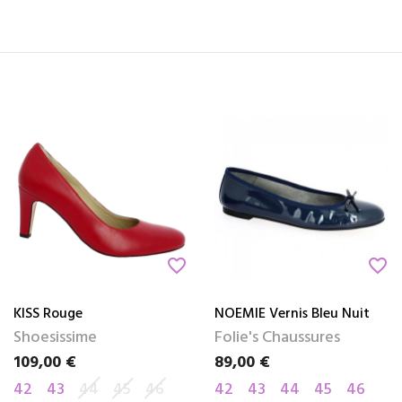
favorite_border
favorite_border
KISS Rouge
NOEMIE Vernis Bleu Nuit
Shoesissime
Folie's Chaussures
109,00 €
89,00 €
Prix
Prix
42
43
44
45
46
42
43
44
45
46