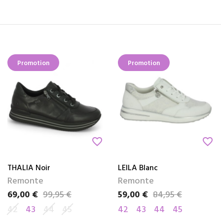
Promotion
Promotion
favorite_border
favorite_border
THALIA Noir
LEILA Blanc
Remonte
Remonte
69,00 €
99,95 €
59,00 €
84,95 €
Prix
Prix de base
Prix
Prix de base
42
43
44
45
42
43
44
45