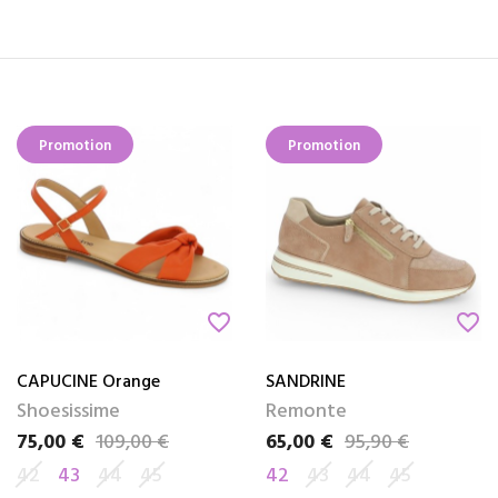
Promotion
Promotion
favorite_border
favorite_border
CAPUCINE Orange
SANDRINE
Shoesissime
Remonte
75,00 €
109,00 €
65,00 €
95,90 €
Prix
Prix de base
Prix
Prix de base
42
43
44
45
42
43
44
45