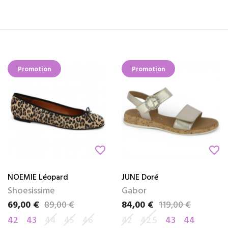
Promotion
Promotion
favorite_border
favorite_border
NOEMIE Léopard
JUNE Doré
Shoesissime
Gabor
69,00 €
89,00 €
84,00 €
119,00 €
Prix
Prix de base
Prix
Prix de base
42
43
44
45
46
42
42.5
43
44