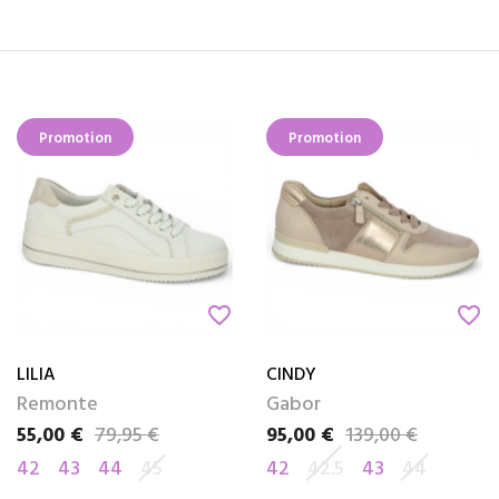
Promotion
Promotion
favorite_border
favorite_border
LILIA
CINDY
Remonte
Gabor
55,00 €
79,95 €
95,00 €
139,00 €
Prix
Prix de base
Prix
Prix de base
42
43
44
45
42
42.5
43
44