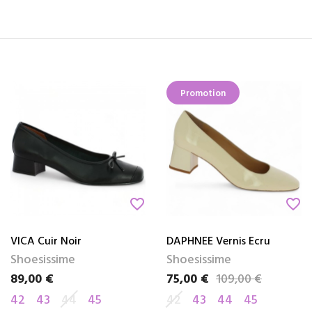
Promotion
favorite_border
favorite_border
VICA Cuir Noir
DAPHNEE Vernis Ecru
Shoesissime
Shoesissime
89,00 €
75,00 €
109,00 €
Prix
Prix
Prix de base
42
43
44
45
42
43
44
45