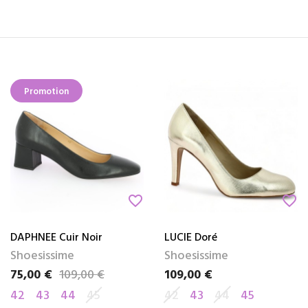
Promotion
favorite_border
favorite_border
DAPHNEE Cuir Noir
LUCIE Doré
Shoesissime
Shoesissime
75,00 €
109,00 €
109,00 €
Prix
Prix de base
Prix
42
43
44
45
42
43
44
45