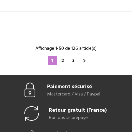
Affichage 1-50 de 126 article(s)
1
2
3

Paiement sécurisé
Mastercard / Visa / Paypal
Retour gratuit (France)
Bon postal prépayé