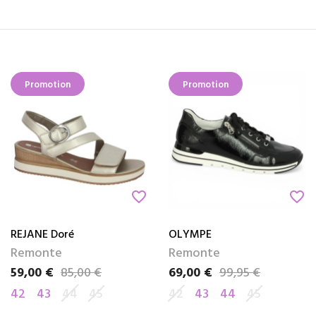
Promotion
Promotion
favorite_border
favorite_border
REJANE Doré
OLYMPE
Remonte
Remonte
59,00 €
85,00 €
69,00 €
99,95 €
Prix
Prix de base
Prix
Prix de base
42
43
44
45
42
43
44
45