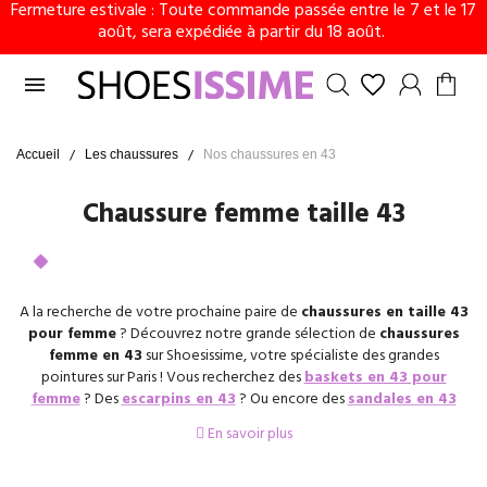
Fermeture estivale : Toute commande passée entre le 7 et le 17
août, sera expédiée à partir du 18 août.

Accueil
Les chaussures
Nos chaussures en 43
Chaussure femme taille 43
A la recherche de votre prochaine paire de
chaussures en taille 43
pour femme
? Découvrez notre grande sélection de
chaussures
femme en 43
sur Shoesissime, votre spécialiste des grandes
pointures sur Paris ! Vous recherchez des
baskets en 43 pour
femme
? Des
escarpins en 43
? Ou encore des
sandales en 43
pour femme ? Nous avons tout ce qu’il vous faut ! Que ce soit pour
En savoir plus
travailler, se balader, ou pour de grandes occasions, vous trouverez à
coup sûr votre bonheur parmi nos
chaussures grandes tailles pour
femme
.