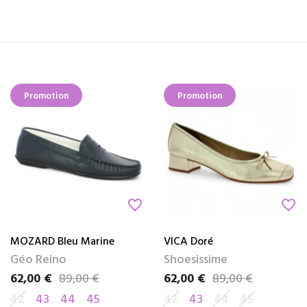
Promotion
Promotion
favorite_border
favorite_border
MOZARD Bleu Marine
VICA Doré
Géo Reino
Shoesissime
62,00 €
89,00 €
62,00 €
89,00 €
Prix
Prix de base
Prix
Prix de base
42
43
44
45
42
43
44
45