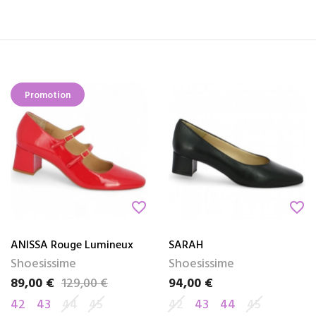
Promotion
favorite_border
favorite_border
ANISSA Rouge Lumineux
SARAH
Shoesissime
Shoesissime
89,00 €
129,00 €
94,00 €
Prix
Prix de base
Prix
42
43
44
45
42
43
44
45