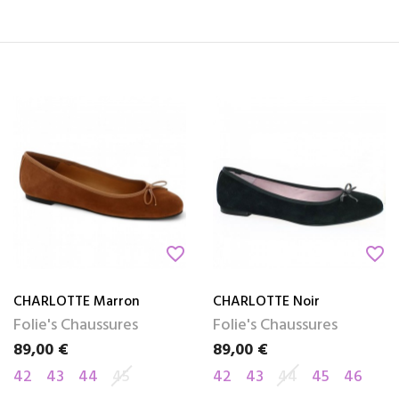
favorite_border
favorite_border
CHARLOTTE Marron
CHARLOTTE Noir
Folie's Chaussures
Folie's Chaussures
89,00 €
89,00 €
Prix
Prix
42
43
44
45
42
43
44
45
46