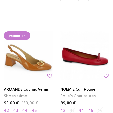
Promotion
favorite_border
favorite_border
ARMANDE Cognac Vernis
NOEMIE Cuir Rouge
Shoesissime
Folie's Chaussures
95,00 €
139,00 €
89,00 €
Prix
Prix de base
Prix
42
43
44
45
42
43
44
45
46