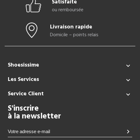
Satisfaite
ou remboursée
Livraison rapide
Domicile – points relais
Shoesissime

Les Services

Service Client

S'inscrire
à la newsletter
chevron_right