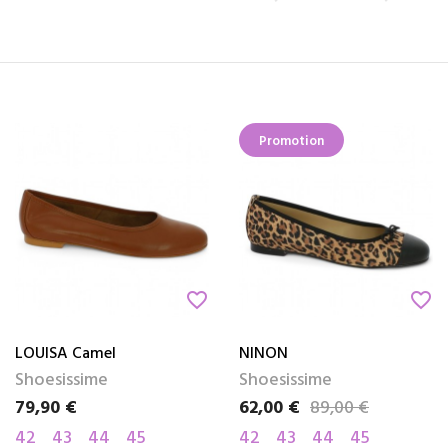
Promotion
favorite_border
favorite_border
LOUISA Camel
NINON
Shoesissime
Shoesissime
79,90 €
62,00 €
89,00 €
Prix
Prix
Prix de base
42
43
44
45
42
43
44
45