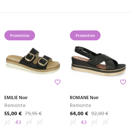
Promotion
Promotion
favorite_border
favorite_border
EMILIE Noir
ROMANE Noir
Remonte
Remonte
55,00 €
79,95 €
64,00 €
92,00 €
Prix
Prix de base
Prix
Prix de base
42
43
44
45
42
43
44
45