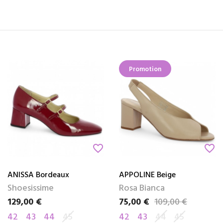
Promotion
favorite_border
favorite_border
ANISSA Bordeaux
APPOLINE Beige
Shoesissime
Rosa Bianca
129,00 €
75,00 €
109,00 €
Prix
Prix
Prix de base
42
43
44
45
42
43
44
45