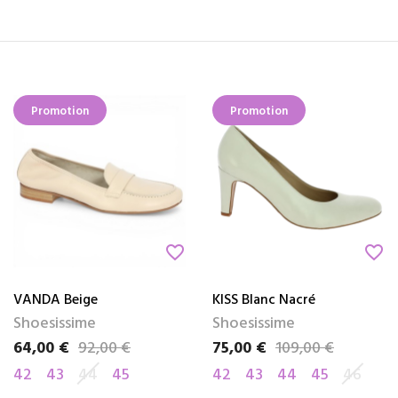
Promotion
Promotion
favorite_border
favorite_border
VANDA Beige
KISS Blanc Nacré
Shoesissime
Shoesissime
64,00 €
92,00 €
75,00 €
109,00 €
Prix
Prix de base
Prix
Prix de base
42
43
44
45
42
43
44
45
46