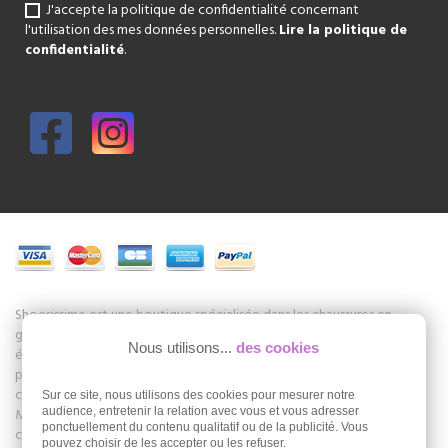
J'accepte la politique de confidentialité concernant
l'utilisation des mes données personnelles.
Lire la politique de
confidentialité
.
Shoesissime est une boutique spécialisée dans les chaussures en
grande taille pour femmes. C'est un magasin au centre de Paris mais
Nous utilisons...
des cookies
également un site de vente en ligne de chaussures en grandes
pointures Shoesissime.com. La Boutique propose les collections de
chaussures de marques Remonte, Gabor, Folie's, Romika, Seibel, Jb
Sur ce site, nous utilisons des cookies pour mesurer notre
Martin et beaucoup d'autres. Nous développons aussi notre propre
audience, entretenir la relation avec vous et vous adresser
ponctuellement du contenu qualitatif ou de la publicité. Vous
collection Shoesissime dans les grandes pointures : 42, 43, 44, 45.
pouvez choisir de les accepter ou les refuser.