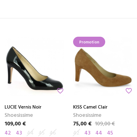
Promotion
favorite_border
favorite_border
LUCIE Vernis Noir
KISS Camel Clair
Shoesissime
Shoesissime
109,00 €
75,00 €
109,00 €
Prix
Prix
Prix de base
42
43
44
45
46
42
43
44
45