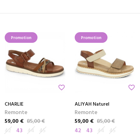
Promotion
Promotion
favorite_border
favorite_border
CHARLIE
ALIYAH Naturel
Remonte
Remonte
59,00 €
85,00 €
59,00 €
85,00 €
Prix
Prix de base
Prix
Prix de base
42
43
44
45
42
43
44
45