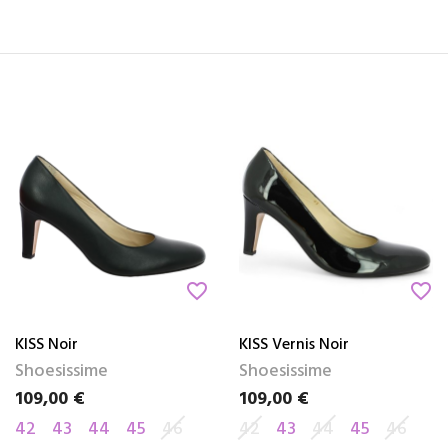
favorite_border
favorite_border
KISS Noir
KISS Vernis Noir
Shoesissime
Shoesissime
109,00 €
109,00 €
Prix
Prix
42
43
44
45
46
42
43
44
45
46