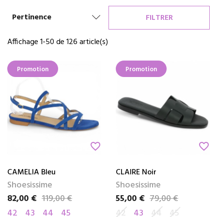
Pertinence
FILTRER
Affichage 1-50 de 126 article(s)
Promotion
Promotion
favorite_border
favorite_border
CAMELIA Bleu
CLAIRE Noir
Shoesissime
Shoesissime
82,00 €
119,00 €
55,00 €
79,00 €
Prix
Prix de base
Prix
Prix de base
42
43
44
45
42
43
44
45