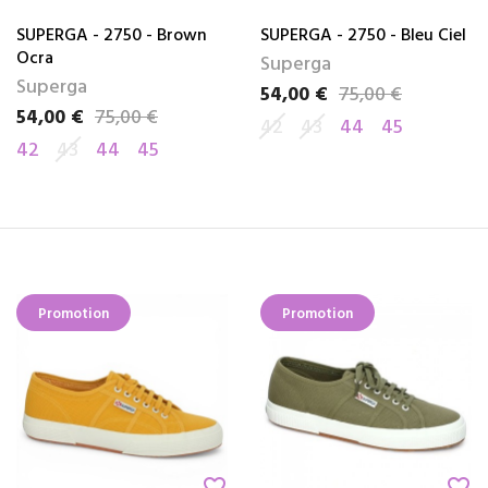
SUPERGA - 2750 - Brown
SUPERGA - 2750 - Bleu Ciel
Ocra
Superga
Superga
54,00 €
75,00 €
Prix
Prix de base
54,00 €
75,00 €
Prix
Prix de base
42
43
44
45
42
43
44
45
Promotion
Promotion
favorite_border
favorite_border