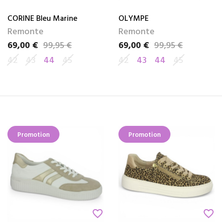
CORINE Bleu Marine
OLYMPE
Remonte
Remonte
69,00 €
99,95 €
69,00 €
99,95 €
Prix
Prix de base
Prix
Prix de base
42
43
44
45
42
43
44
45
Promotion
Promotion
favorite_border
favorite_border