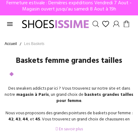
Fermeture estivale : Dernières expéditions Vendredi 7 Aout -
Magasin ouvert jusqu'au samedi 8 Aout à 19h

Accueil
Les Baskets
Baskets femme grandes tailles
Des sneakers addicts par ici ? Vous trouverez sur notre site et dans
notre
magasin à Paris
, un grand choix de
baskets grandes tailles
pour femme
.
Nous vous proposons des grandes pointures de baskets pour femme :
42
,
43
,
44
, et
45
. Vous trouverez un grand choix de chaussures en
cuir, à velours, en synthétique, et bien d’autres. La basket est la
En savoir plus
chaussure
confortable
par excellence et vous accompagnera
partout, au travail, en vacances, pour se balader, ou encore en soirée.