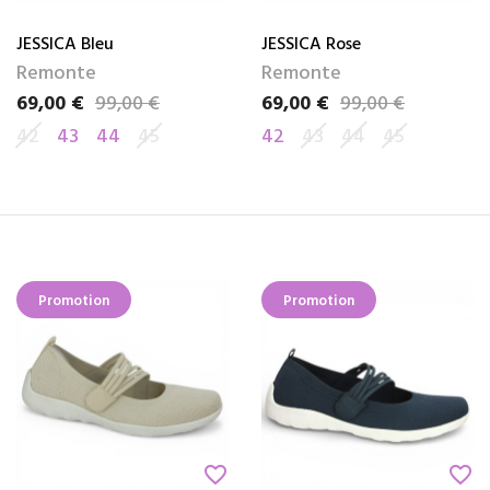
JESSICA Bleu
JESSICA Rose
Remonte
Remonte
69,00 €
99,00 €
69,00 €
99,00 €
Prix
Prix de base
Prix
Prix de base
42
43
44
45
42
43
44
45
Promotion
Promotion
favorite_border
favorite_border