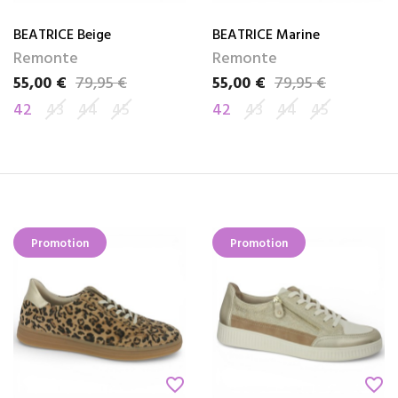
BEATRICE Beige
BEATRICE Marine
Remonte
Remonte
55,00 €
79,95 €
55,00 €
79,95 €
Prix
Prix de base
Prix
Prix de base
42
43
44
45
42
43
44
45
Promotion
Promotion
favorite_border
favorite_border