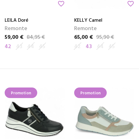
favorite_border
favorite_border
LEILA Doré
KELLY Camel
Remonte
Remonte
59,00 €
84,95 €
65,00 €
95,90 €
Prix
Prix de base
Prix
Prix de base
42
43
44
45
42
43
44
45
Promotion
Promotion