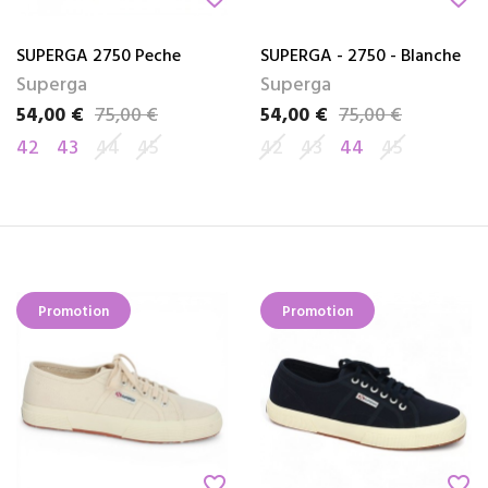
SUPERGA 2750 Peche
SUPERGA - 2750 - Blanche
Superga
Superga
54,00 €
75,00 €
54,00 €
75,00 €
Prix
Prix de base
Prix
Prix de base
42
43
44
45
42
43
44
45
Promotion
Promotion
favorite_border
favorite_border