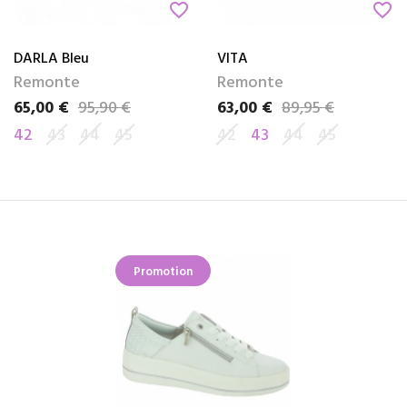
favorite_border
favorite_border
DARLA Bleu
VITA
Remonte
Remonte
65,00 €
95,90 €
63,00 €
89,95 €
Prix
Prix de base
Prix
Prix de base
42
43
44
45
42
43
44
45
Promotion