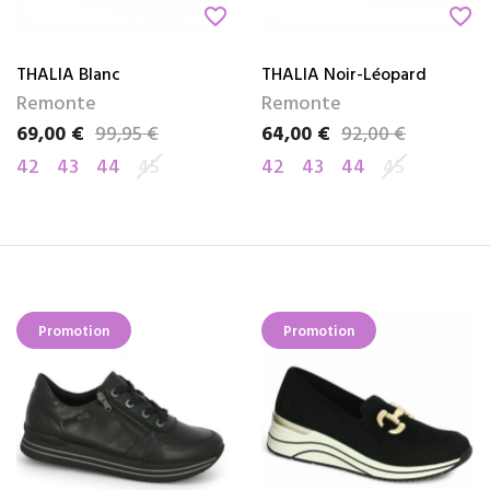
favorite_border
favorite_border
THALIA Blanc
THALIA Noir-Léopard
Remonte
Remonte
69,00 €
99,95 €
64,00 €
92,00 €
Prix
Prix de base
Prix
Prix de base
42
43
44
45
42
43
44
45
Promotion
Promotion