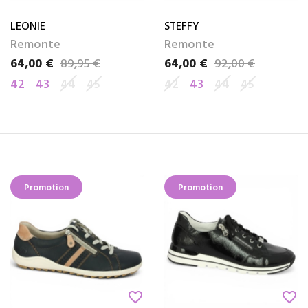
LEONIE
STEFFY
Remonte
Remonte
64,00 €
89,95 €
64,00 €
92,00 €
Prix
Prix de base
Prix
Prix de base
42
43
44
45
42
43
44
45
Promotion
Promotion
favorite_border
favorite_border