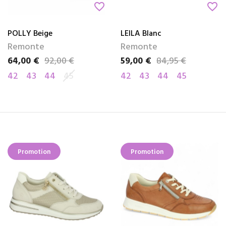
favorite_border
favorite_border
POLLY Beige
LEILA Blanc
Remonte
Remonte
64,00 €
92,00 €
59,00 €
84,95 €
Prix
Prix de base
Prix
Prix de base
42
43
44
45
42
43
44
45
Promotion
Promotion