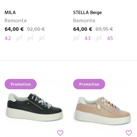
MILA
STELLA Beige
Remonte
Remonte
64,00 €
92,00 €
64,00 €
89,95 €
Prix
Prix de base
Prix
Prix de base
42
43
44
45
42
43
44
45
Promotion
Promotion
favorite_border
favorite_border