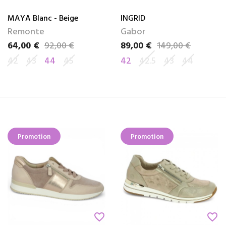
MAYA Blanc - Beige
INGRID
Remonte
Gabor
64,00 €
92,00 €
89,00 €
149,00 €
Prix
Prix de base
Prix
Prix de base
42
43
44
45
42
42.5
43
44
Promotion
Promotion
favorite_border
favorite_border