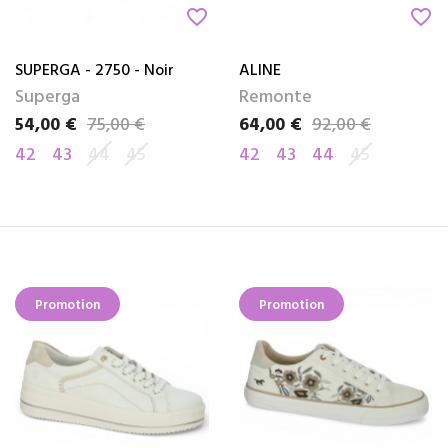
favorite_border
favorite_border
SUPERGA - 2750 - Noir
ALINE
Superga
Remonte
54,00 €
75,00 €
64,00 €
92,00 €
Prix
Prix de base
Prix
Prix de base
42
43
44
45
42
43
44
45
Promotion
Promotion