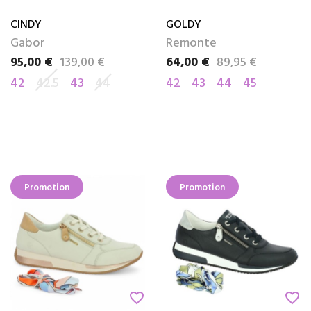
CINDY
GOLDY
Gabor
Remonte
95,00 €
139,00 €
64,00 €
89,95 €
Prix
Prix de base
Prix
Prix de base
42
42.5
43
44
42
43
44
45
Promotion
Promotion
favorite_border
favorite_border