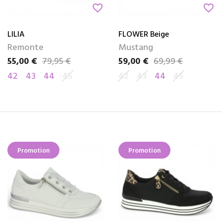
favorite_border
favorite_border
LILIA
FLOWER Beige
Remonte
Mustang
55,00 €
79,95 €
59,00 €
69,99 €
Prix
Prix de base
Prix
Prix de base
42
43
44
45
42
43
44
45
Promotion
Promotion