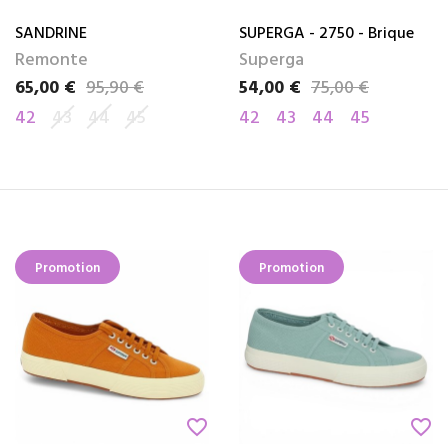
SANDRINE
SUPERGA - 2750 - Brique
Remonte
Superga
65,00 €
95,90 €
54,00 €
75,00 €
Prix
Prix de base
Prix
Prix de base
42
43
44
45
42
43
44
45
Promotion
Promotion
favorite_border
favorite_border