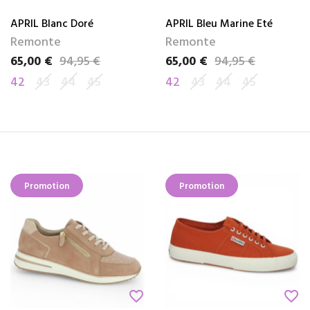
APRIL Blanc Doré
APRIL Bleu Marine Eté
Remonte
Remonte
65,00 €
94,95 €
65,00 €
94,95 €
Prix
Prix de base
Prix
Prix de base
42
43
44
45
42
43
44
45
Promotion
Promotion
favorite_border
favorite_border