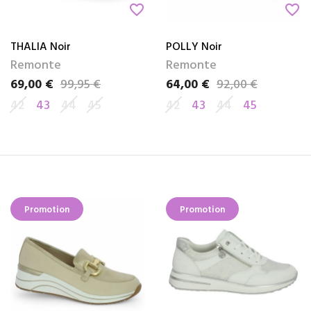
favorite_border
favorite_border
THALIA Noir
POLLY Noir
Remonte
Remonte
69,00 €
99,95 €
64,00 €
92,00 €
Prix
Prix de base
Prix
Prix de base
42
43
44
45
42
43
44
45
Promotion
Promotion