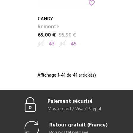
favorite_border
CANDY
Remonte
65,00 €
95,90 €
Prix
Prix de base
42
43
44
45
Affichage 1-41 de 41 article(s)
Paiement sécurisé
Mastercard / Visa / Paypal
Retour gratuit (France)
Bon postal prépayé