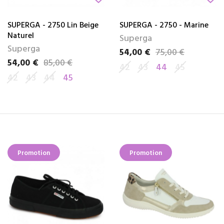
SUPERGA - 2750 Lin Beige
SUPERGA - 2750 - Marine
Naturel
Superga
Superga
54,00 €
75,00 €
Prix
Prix de base
54,00 €
85,00 €
Prix
Prix de base
42
43
44
45
42
43
44
45
Promotion
Promotion