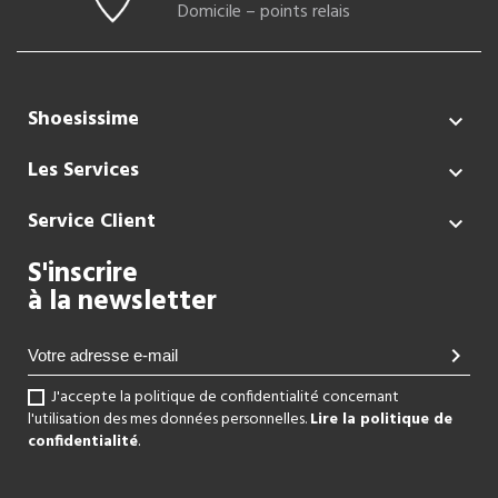
Domicile – points relais
Shoesissime

Les Services

Service Client

S'inscrire
à la newsletter
chevron_right
J'accepte la politique de confidentialité concernant
l'utilisation des mes données personnelles.
Lire la politique de
confidentialité
.