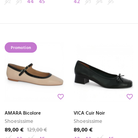
42
43
44
45
42
43
44
45
Promotion
favorite_border
favorite_border
AMARA Bicolore
VICA Cuir Noir
Shoesissime
Shoesissime
89,00 €
129,00 €
89,00 €
Prix
Prix de base
Prix