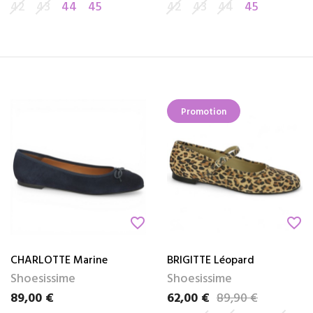
42
43
44
45
42
43
44
45
Promotion
favorite_border
favorite_border
CHARLOTTE Marine
BRIGITTE Léopard
Shoesissime
Shoesissime
89,00 €
62,00 €
89,90 €
Prix
Prix
Prix de base