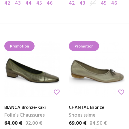
42
43
44
45
46
42
43
44
45
46
Promotion
Promotion
favorite_border
favorite_border
BIANCA Bronze-Kaki
CHANTAL Bronze
Folie's Chaussures
Shoesissime
64,00 €
92,00 €
69,00 €
84,90 €
Prix
Prix de base
Prix
Prix de base