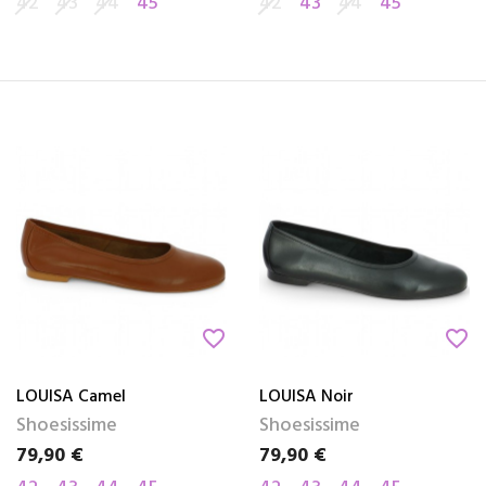
42
43
44
45
42
43
44
45
favorite_border
favorite_border
LOUISA Camel
LOUISA Noir
Shoesissime
Shoesissime
79,90 €
79,90 €
Prix
Prix