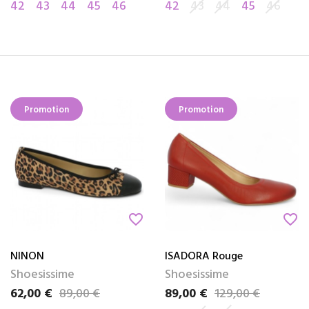
42
43
44
45
46
42
43
44
45
46
Promotion
Promotion
favorite_border
favorite_border
NINON
ISADORA Rouge
Shoesissime
Shoesissime
62,00 €
89,00 €
89,00 €
129,00 €
Prix
Prix de base
Prix
Prix de base