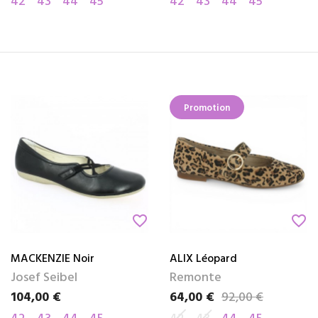
42
43
44
45
42
43
44
45
Promotion
favorite_border
favorite_border
MACKENZIE Noir
ALIX Léopard
Josef Seibel
Remonte
104,00 €
64,00 €
92,00 €
Prix
Prix
Prix de base