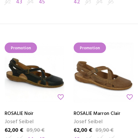
42
43
44
45
42
43
44
45
Promotion
Promotion
favorite_border
favorite_border
ROSALIE Noir
ROSALIE Marron Clair
Josef Seibel
Josef Seibel
62,00 €
89,90 €
62,00 €
89,90 €
Prix
Prix de base
Prix
Prix de base