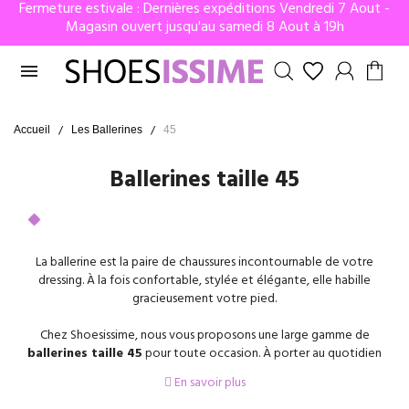
Fermeture estivale : Dernières expéditions Vendredi 7 Aout -
Magasin ouvert jusqu'au samedi 8 Aout à 19h

Accueil
Les Ballerines
45
Ballerines taille 45
La ballerine est la paire de chaussures incontournable de votre
dressing. À la fois confortable, stylée et élégante, elle habille
gracieusement votre pied.
Chez Shoesissime, nous vous proposons une large gamme de
ballerines taille 45
pour toute occasion. À porter au quotidien
pour une journée shopping, un café en terrasse ou une balade en ville,
En savoir plus
la ballerine en cuir sera idéale. Classique et intemporelle, la ballerine se
porte facilement avec une robe, une jupe large ou encore un jean.