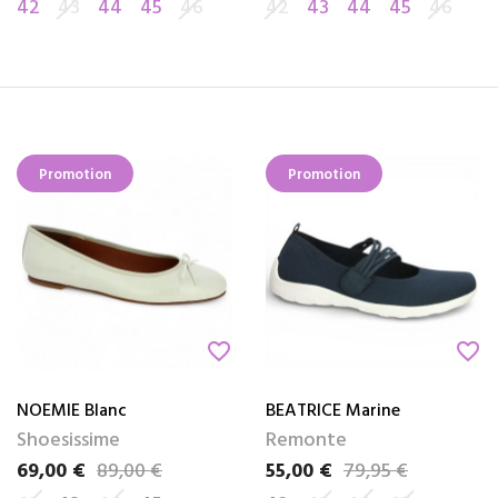
42
43
44
45
46
42
43
44
45
46
Promotion
Promotion
favorite_border
favorite_border
NOEMIE Blanc
BEATRICE Marine
Shoesissime
Remonte
69,00 €
89,00 €
55,00 €
79,95 €
Prix
Prix de base
Prix
Prix de base