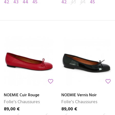
42
43
44
45
42
43
44
45
favorite_border
favorite_border
NOEMIE Cuir Rouge
NOEMIE Vernis Noir
Folie's Chaussures
Folie's Chaussures
89,00 €
89,00 €
Prix
Prix