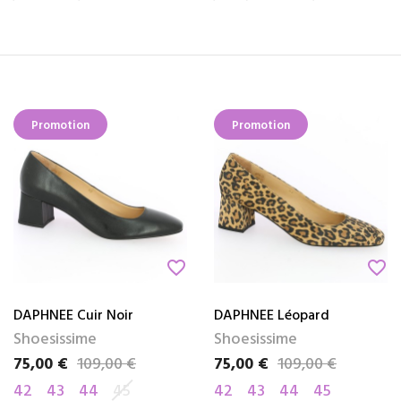
Promotion
Promotion
favorite_border
favorite_border
DAPHNEE Cuir Noir
DAPHNEE Léopard
Shoesissime
Shoesissime
75,00 €
109,00 €
75,00 €
109,00 €
Prix
Prix de base
Prix
Prix de base
42
43
44
45
42
43
44
45