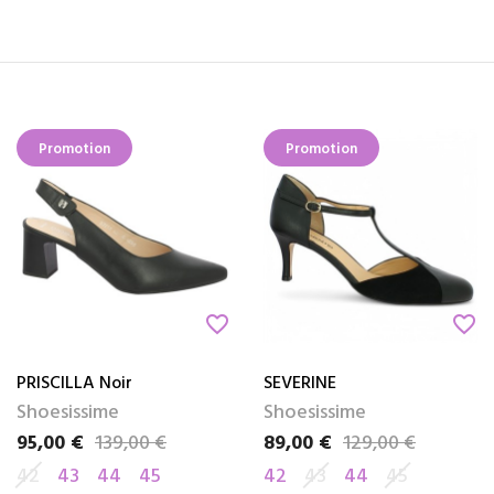
Promotion
Promotion
favorite_border
favorite_border
PRISCILLA Noir
SEVERINE
Shoesissime
Shoesissime
95,00 €
139,00 €
89,00 €
129,00 €
Prix
Prix de base
Prix
Prix de base
42
43
44
45
42
43
44
45