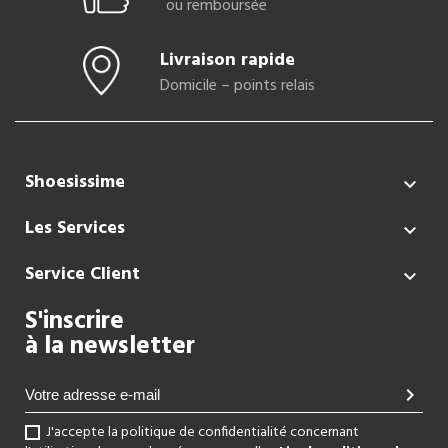
ou remboursée
Livraison rapide
Domicile – points relais
Shoesissime

Les Services

Service Client

S'inscrire
à la newsletter
chevron_right
J'accepte la politique de confidentialité concernant