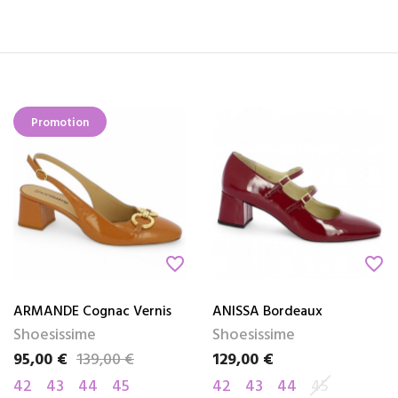
Promotion
favorite_border
favorite_border
ARMANDE Cognac Vernis
ANISSA Bordeaux
Shoesissime
Shoesissime
95,00 €
139,00 €
129,00 €
Prix
Prix de base
Prix
42
43
44
45
42
43
44
45