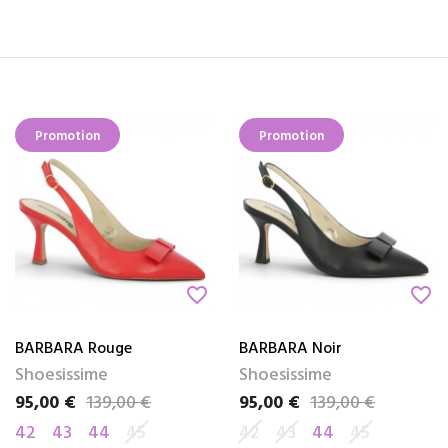
Promotion
Promotion
favorite_border
favorite_border
BARBARA Rouge
BARBARA Noir
Shoesissime
Shoesissime
95,00 €
139,00 €
95,00 €
139,00 €
Prix
Prix de base
Prix
Prix de base
42
43
44
45
42
43
44
45