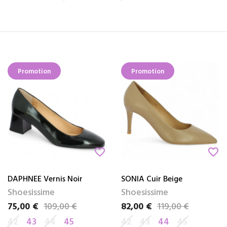
Promotion
Promotion
favorite_border
favorite_border
DAPHNEE Vernis Noir
SONIA Cuir Beige
Shoesissime
Shoesissime
75,00 €
109,00 €
82,00 €
119,00 €
Prix
Prix de base
Prix
Prix de base
42
43
44
45
42
43
44
45