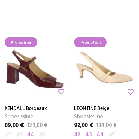
Promotion
Promotion
favorite_border
favorite_border
KENDALL Bordeaux
LEONTINE Beige
Shoesissime
Shoesissime
89,00 €
129,00 €
92,00 €
134,00 €
Prix
Prix de base
Prix
Prix de base
42
43
44
45
42
43
44
45