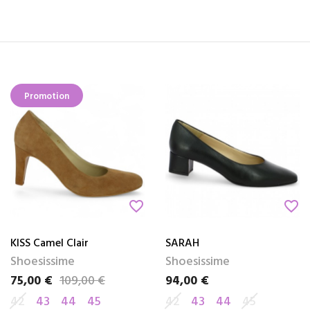
Promotion
favorite_border
favorite_border
KISS Camel Clair
SARAH
Shoesissime
Shoesissime
75,00 €
109,00 €
94,00 €
Prix
Prix de base
Prix
42
43
44
45
42
43
44
45