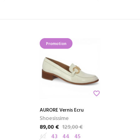
Promotion
favorite_border
AURORE Vernis Ecru
Shoesissime
89,00 €
129,00 €
Prix
Prix de base
42
43
44
45