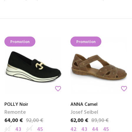
Promotion
Promotion
favorite_border
favorite_border
POLLY Noir
ANNA Camel
Remonte
Josef Seibel
64,00 €
92,00 €
62,00 €
89,90 €
Prix
Prix de base
Prix
Prix de base
42
43
44
45
42
43
44
45