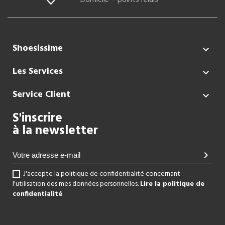
Domicile – points relais
Shoesissime

Les Services

Service Client

S'inscrire
à la newsletter
chevron_right
J'accepte la politique de confidentialité concernant
l'utilisation des mes données personnelles.
Lire la politique de
confidentialité
.