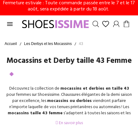
Fermeture estivale : Toute commande passée entre le 7 et le 17
août, sera expédiée à partir du 18 août.

Accueil
Les Derbys et les Mocassins
43
Mocassins et Derby taille 43 Femme
Découvrez la collection de
mocassins et derbies en taille 43
pour femmes sur Shoesissime. Chaussures élégantes de la demi saison
par excellence, les
mocassins ou derbies
viendront parfaire
n’importe laquelle de vos tenues printanières ou automnales ! Les
mocassins taille 43 femme
s’adaptent à toutes les saisons et les
occasions. Chaussure basique mais pas que, on devrait toutes avoir
En savoir plus
une paire de mocassin sous la main. Intemporelle, plate et
confortable, élégante et raffinée, la paire de mocassins compte de
nombreux atouts. Que vous souhaitez associer à avec un
look