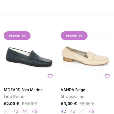
Promotion
Promotion
favorite_border
favorite_border
MOZARD Bleu Marine
VANDA Beige
Géo Reino
Shoesissime
62,00 €
89,00 €
64,00 €
92,00 €
Prix
Prix de base
Prix
Prix de base
42
43
44
45
42
43
44
45