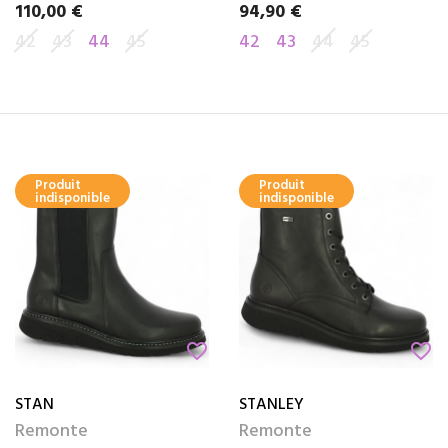
110,00 €
94,90 €
Prix
Prix
42
43
44
45
42
43
44
45
Produit
Produit
indisponible
indisponible
favorite_border
favorite_border
STAN
STANLEY
Remonte
Remonte