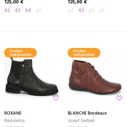
125,00 €
125,00 €
Prix
Prix
42
43
44
45
42
43
44
45
Produit
Produit
indisponible
indisponible
favorite_border
favorite_border
ROXANE
BLANCHE Bordeaux
Remonte
Josef Seibel