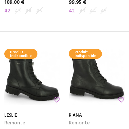
109,00 €
99,95 €
Prix
Prix
42
43
44
45
42
43
44
45
Produit
Produit
indisponible
indisponible
favorite_border
favorite_border
LESLIE
RIANA
Remonte
Remonte