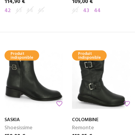
114,90 €
109,00 €
Prix
Prix
42
43
44
45
42
43
44
Produit
Produit
indisponible
indisponible
favorite_border
favorite_border
SASKIA
COLOMBINE
Shoesissime
Remonte