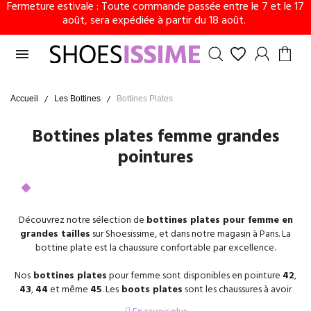
Fermeture estivale : Toute commande passée entre le 7 et le 17
août, sera expédiée à partir du 18 août.

Accueil
Les Bottines
Bottines Plates
Bottines plates femme grandes
pointures
Découvrez notre sélection de
bottines plates pour femme en
grandes tailles
sur Shoesissime, et dans notre magasin à Paris. La
bottine plate est la chaussure confortable par excellence.
Nos
bottines plates
pour femme sont disponibles en pointure
42
,
43
,
44
et même
45
. Les
boots plates
sont les chaussures à avoir
dans son dressing. Elles se portent en toute occasion et permettent