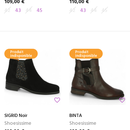
109,00 €
110,00 €
Prix
Prix
42
43
44
45
42
43
44
45
Produit
Produit
indisponible
indisponible
favorite_border
favorite_border
SIGRID Noir
BINTA
Shoesissime
Shoesissime