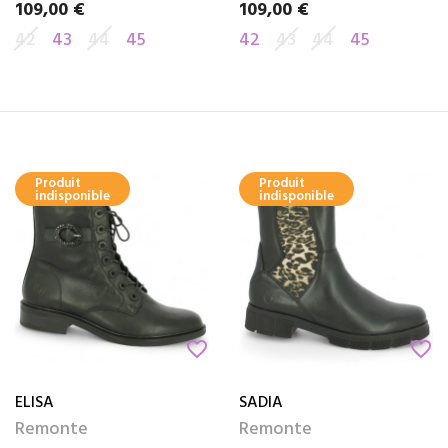
109,00 €
109,00 €
Prix
Prix
42
43
44
45
42
43
44
45
Produit
Produit
indisponible
indisponible
favorite_border
favorite_border
ELISA
SADIA
Remonte
Remonte