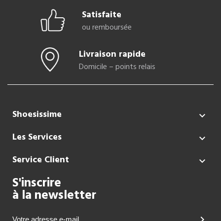
Satisfaite
ou remboursée
Livraison rapide
Domicile – points relais
Shoesissime

Les Services

Service Client

S'inscrire
à la newsletter
chevron_right