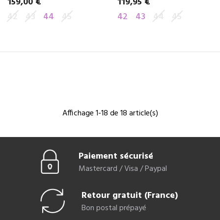
159,00 €
119,95 €
Prix
Prix
42
43
44
45
42
43
44
45
Affichage 1-18 de 18 article(s)
Paiement sécurisé
Mastercard / Visa / Paypal
Retour gratuit (France)
Bon postal prépayé