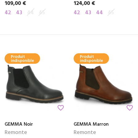
109,00 €
124,00 €
Prix
Prix
42
43
44
45
42
43
44
45
Produit
Produit
indisponible
indisponible
favorite_border
favorite_border
GEMMA Noir
GEMMA Marron
Remonte
Remonte