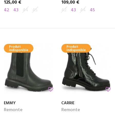
125,00 €
109,00 €
Prix
Prix
42
43
44
45
42
43
44
45
Produit
Produit
indisponible
indisponible
favorite_border
favorite_border
EMMY
CARRIE
Remonte
Remonte