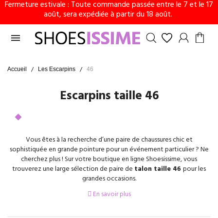
Fermeture estivale : Toute commande passée entre le 7 et le 17
août, sera expédiée à partir du 18 août.

Accueil
Les Escarpins
46
Escarpins taille 46
Vous êtes à la recherche d’une paire de chaussures chic et
sophistiquée en grande pointure pour un événement particulier ? Ne
cherchez plus ! Sur votre boutique en ligne Shoesissime, vous
trouverez une large sélection de paire de
talon taille 46
pour les
grandes occasions.
En savoir plus
L’escarpin est la paire de chaussures chic par excellence. Associée à
une robe de cocktail et autres robes de cérémonie, elle viendra
sublimer votre look. Pour un style élégant et working girl, l’
escarpin