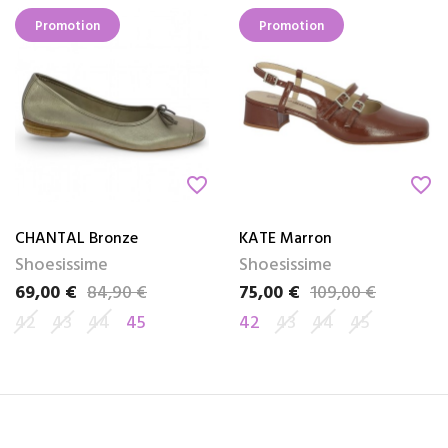
Promotion
Promotion
favorite_border
favorite_border
CHANTAL Bronze
KATE Marron
Shoesissime
Shoesissime
69,00 €
84,90 €
75,00 €
109,00 €
Prix
Prix de base
Prix
Prix de base
42
43
44
45
42
43
44
45