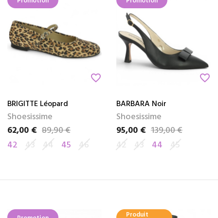
Promotion
Promotion
favorite_border
favorite_border
BRIGITTE Léopard
BARBARA Noir
Shoesissime
Shoesissime
62,00 €
89,90 €
95,00 €
139,00 €
Prix
Prix de base
Prix
Prix de base
42
43
44
45
46
42
43
44
45
Produit