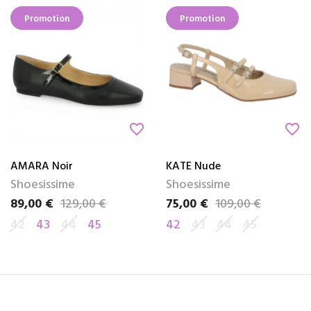
Promotion
Promotion
favorite_border
favorite_border
AMARA Noir
KATE Nude
Shoesissime
Shoesissime
89,00 €
129,00 €
75,00 €
109,00 €
Prix
Prix de base
Prix
Prix de base
42
43
44
45
42
43
44
45