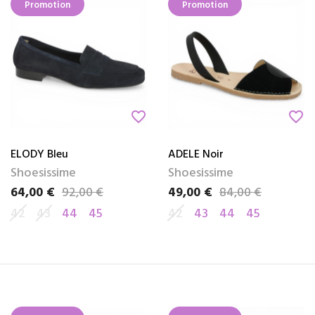
Promotion
Promotion
favorite_border
favorite_border
ELODY Bleu
ADELE Noir
Shoesissime
Shoesissime
64,00 €
92,00 €
49,00 €
84,00 €
Prix
Prix de base
Prix
Prix de base
42
43
44
45
42
43
44
45