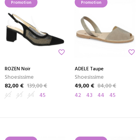
Promotion
Promotion
favorite_border
favorite_border
ROZEN Noir
ADELE Taupe
Shoesissime
Shoesissime
82,00 €
139,00 €
49,00 €
84,00 €
Prix
Prix de base
Prix
Prix de base
42
43
44
45
42
43
44
45