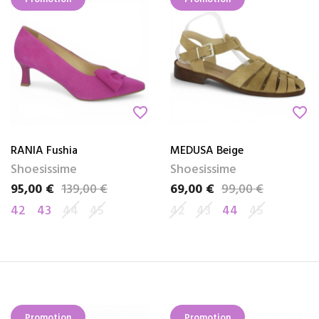
favorite_border
favorite_border
RANIA Fushia
MEDUSA Beige
Shoesissime
Shoesissime
95,00 €
139,00 €
69,00 €
99,00 €
Prix
Prix de base
Prix
Prix de base
42
43
44
45
42
43
44
45
Promotion
Promotion