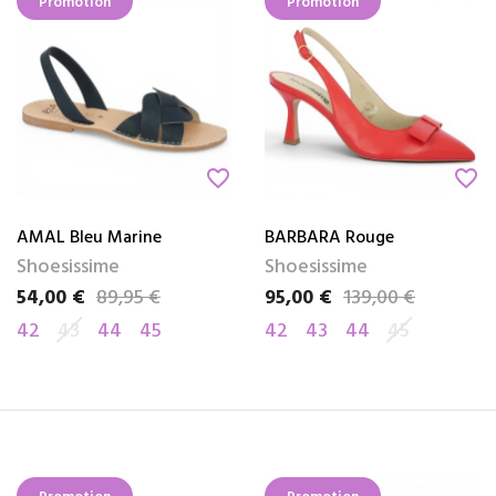
Promotion
Promotion
favorite_border
favorite_border
AMAL Bleu Marine
BARBARA Rouge
Shoesissime
Shoesissime
54,00 €
89,95 €
95,00 €
139,00 €
Prix
Prix de base
Prix
Prix de base
42
43
44
45
42
43
44
45