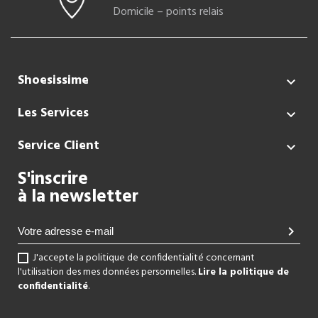
Domicile – points relais
Shoesissime

Les Services

Service Client

S'inscrire
à la newsletter
chevron_right
J'accepte la politique de confidentialité concernant
l'utilisation des mes données personnelles.
Lire la politique de
confidentialité
.