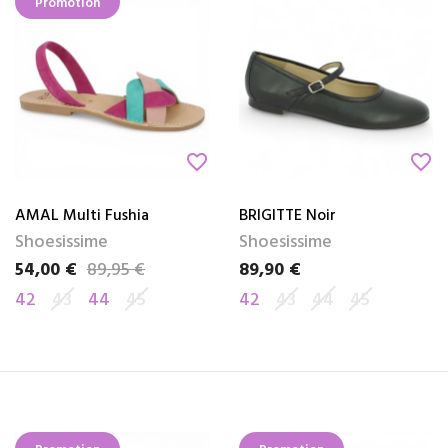
Promotion
favorite_border
favorite_border
AMAL Multi Fushia
BRIGITTE Noir
Shoesissime
Shoesissime
54,00 €
89,95 €
89,90 €
Prix
Prix de base
Prix
42
43
44
45
42
43
44
45