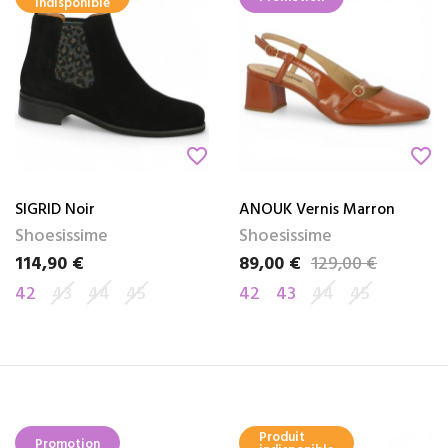
indisponible
favorite_border
favorite_border
SIGRID Noir
ANOUK Vernis Marron
Shoesissime
Shoesissime
114,90 €
89,00 €
129,00 €
Prix
Prix
Prix de base
42
43
44
45
42
43
44
45
Produit
Promotion