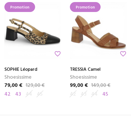
Promotion
Promotion
favorite_border
favorite_border
SOPHIE Léopard
TRESSIA Camel
Shoesissime
Shoesissime
79,00 €
129,00 €
99,00 €
149,00 €
Prix
Prix de base
Prix
Prix de base
42
43
44
45
42
43
44
45