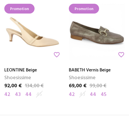
Promotion
Promotion
favorite_border
favorite_border
LEONTINE Beige
BABETH Vernis Beige
Shoesissime
Shoesissime
92,00 €
134,00 €
69,00 €
99,00 €
Prix
Prix de base
Prix
Prix de base
42
43
44
45
42
43
44
45