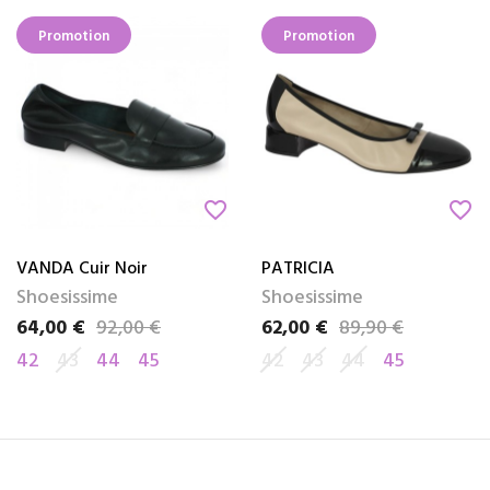
Promotion
Promotion
favorite_border
favorite_border
VANDA Cuir Noir
PATRICIA
Shoesissime
Shoesissime
64,00 €
92,00 €
62,00 €
89,90 €
Prix
Prix de base
Prix
Prix de base
42
43
44
45
42
43
44
45