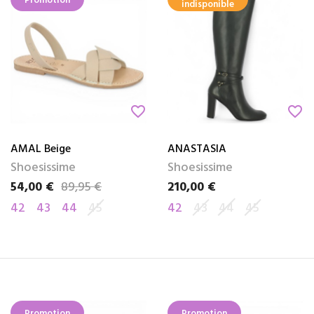
Promotion
indisponible
favorite_border
favorite_border
AMAL Beige
ANASTASIA
Shoesissime
Shoesissime
54,00 €
89,95 €
210,00 €
Prix
Prix de base
Prix
42
43
44
45
42
43
44
45
Promotion
Promotion