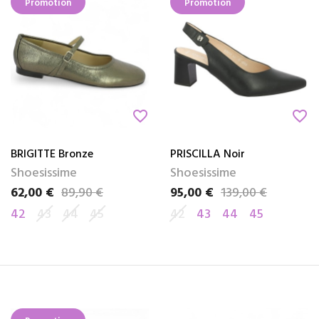
Promotion
Promotion
favorite_border
favorite_border
BRIGITTE Bronze
PRISCILLA Noir
Shoesissime
Shoesissime
62,00 €
89,90 €
95,00 €
139,00 €
Prix
Prix de base
Prix
Prix de base
42
43
44
45
42
43
44
45