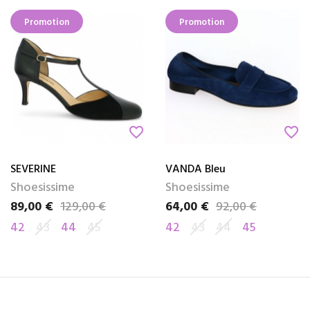
Promotion
Promotion
favorite_border
favorite_border
SEVERINE
VANDA Bleu
Shoesissime
Shoesissime
89,00 €
129,00 €
64,00 €
92,00 €
Prix
Prix de base
Prix
Prix de base
42
43
44
45
42
43
44
45