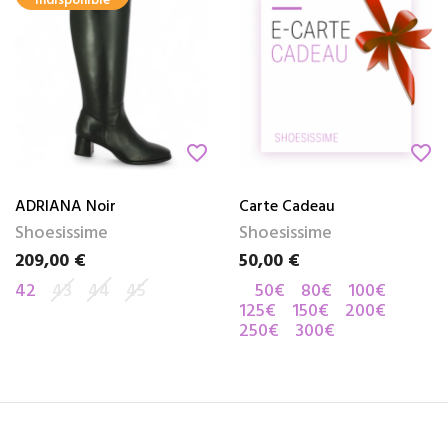
indisponible
favorite_border
favorite_border
ADRIANA Noir
Carte Cadeau
Shoesissime
Shoesissime
209,00 €
50,00 €
Prix
Prix
42
43
44
45
50€
80€
100€
125€
150€
200€
250€
300€