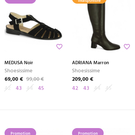
indisponible
favorite_border
favorite_border
MEDUSA Noir
ADRIANA Marron
Shoesissime
Shoesissime
69,00 €
99,00 €
209,00 €
Prix
Prix de base
Prix
42
43
44
45
42
43
44
45
Promotion
Promotion