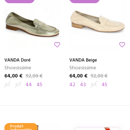
favorite_border
favorite_border
VANDA Doré
VANDA Beige
Shoesissime
Shoesissime
64,00 €
92,00 €
64,00 €
92,00 €
Prix
Prix de base
Prix
Prix de base
42
43
44
45
42
43
44
45
Produit