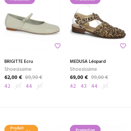
favorite_border
favorite_border
BRIGITTE Ecru
MEDUSA Léopard
Shoesissime
Shoesissime
62,00 €
89,90 €
69,00 €
99,00 €
Prix
Prix de base
Prix
Prix de base
42
43
44
45
42
43
44
45
Produit
Promotion