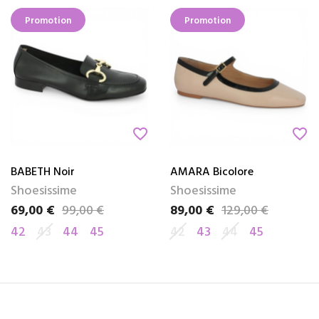
Promotion
Promotion
favorite_border
favorite_border
BABETH Noir
AMARA Bicolore
Shoesissime
Shoesissime
69,00 €
99,00 €
89,00 €
129,00 €
Prix
Prix de base
Prix
Prix de base
42
43
44
45
42
43
44
45