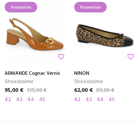
Promotion
Promotion
favorite_border
favorite_border
ARMANDE Cognac Vernis
NINON
Shoesissime
Shoesissime
95,00 €
139,00 €
62,00 €
89,00 €
Prix
Prix de base
Prix
Prix de base
42
43
44
45
42
43
44
45