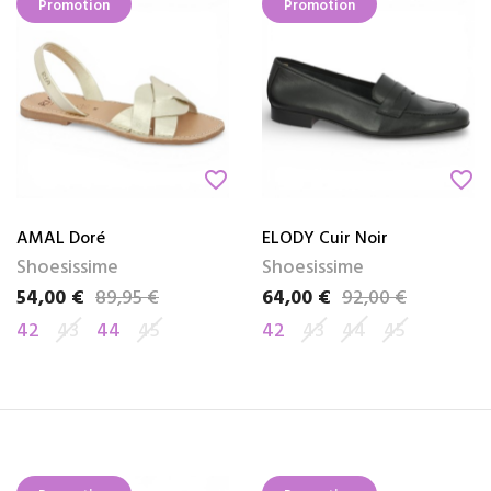
Promotion
Promotion
favorite_border
favorite_border
AMAL Doré
ELODY Cuir Noir
Shoesissime
Shoesissime
54,00 €
89,95 €
64,00 €
92,00 €
Prix
Prix de base
Prix
Prix de base
42
43
44
45
42
43
44
45