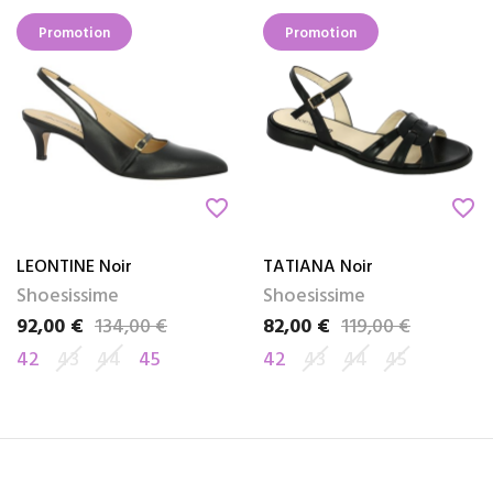
Promotion
Promotion
favorite_border
favorite_border
LEONTINE Noir
TATIANA Noir
Shoesissime
Shoesissime
92,00 €
134,00 €
82,00 €
119,00 €
Prix
Prix de base
Prix
Prix de base
42
43
44
45
42
43
44
45