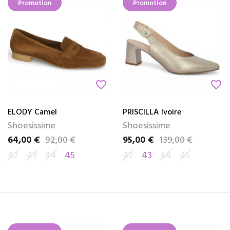
Promotion
Promotion
favorite_border
favorite_border
ELODY Camel
PRISCILLA Ivoire
Shoesissime
Shoesissime
64,00 €
92,00 €
95,00 €
139,00 €
Prix
Prix de base
Prix
Prix de base
42
43
44
45
42
43
44
45