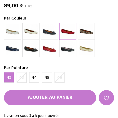
89,00 €
TTC
Par Couleur
Par Pointure
42
43
44
45
46
AJOUTER AU PANIER
favorite_border
Livraison sous 3 à 5 jours ouvrés