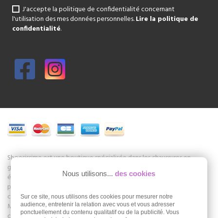
J'accepte la politique de confidentialité concernant
l'utilisation des mes données personnelles.
Lire la politique de
confidentialité
.
Shoesissime est une boutique spécialisée dans les chaussures en
grande taille pour femmes. C'est un magasin au centre de Paris mais
Nous utilisons...
des cookies
également un site de vente en ligne de chaussures en grandes
pointures Shoesissime.com. La Boutique propose les collections de
chaussures de marques Remonte, Gabor, Folie's, Romika, Seibel, Jb
Sur ce site, nous utilisons des cookies pour mesurer notre
Martin et beaucoup d'autres. Nous développons aussi notre propre
audience, entretenir la relation avec vous et vous adresser
ponctuellement du contenu qualitatif ou de la publicité. Vous
collection Shoesissime dans les grandes pointures : 42, 43, 44, 45.