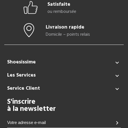
Satisfaite
ou remboursée
Livraison rapide
Domicile – points relais
Shoesissime

Les Services

Service Client

S'inscrire
à la newsletter
chevron_right