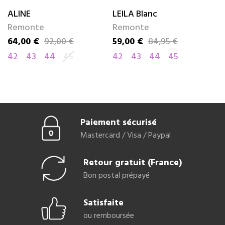
e
ALINE
LEILA Blanc
J
Remonte
Remonte
R
64,00 €
92,00 €
59,00 €
84,95 €
6
Prix
Prix de base
Prix
Prix de base
Pr
Pr
42
43
44
45
42
43
44
45
4
Paiement sécurisé
Mastercard / Visa / Paypal
Retour gratuit (France)
Bon postal prépayé
Satisfaite
ou remboursée