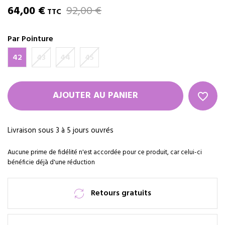
64,00 €
92,00 €
TTC
Par Pointure
42
43
44
45
AJOUTER AU PANIER
favorite_border
Livraison sous 3 à 5 jours ouvrés
Aucune prime de fidélité n'est accordée pour ce produit, car celui-ci
bénéficie déjà d'une réduction
Retours gratuits