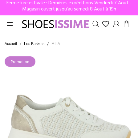
Fermeture estivale : Dernières expéditions Vendredi 7 Aout -
Magasin ouvert jusqu'au samedi 8 Aout à 19h

Accueil
Les Baskets
MILA
Promotion