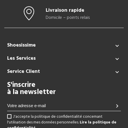
Livraison rapide
Domicile – points relais
Shoesissime

Les Services

Service Client

S'inscrire
à la newsletter
chevron_right
J'accepte la politique de confidentialité concernant
l'utilisation des mes données personnelles.
Lire la politique de