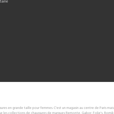
taine
sures en grande taille pour femmes. C'est un magasin au centre de Paris mai
 les collections de chaussures de marques Remonte, Gabor, Folie's, Romika