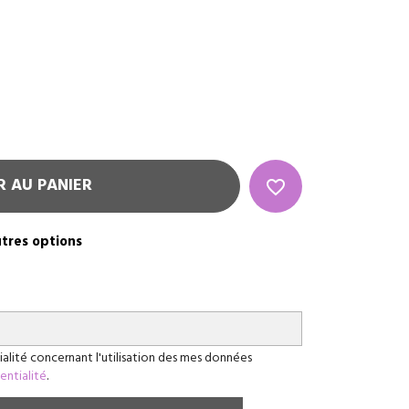
R AU PANIER
favorite_border
utres options
ialité concernant l'utilisation des mes données
dentialité
.