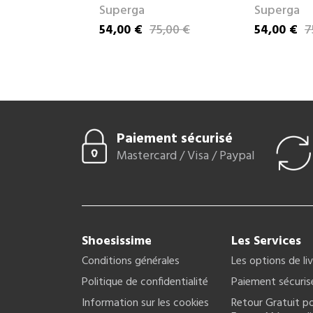
Superga
Superga
5,90 €
se
54,00 €
75,00 €
54,00 €
7
Prix
Prix de base
Prix
Prix de bas
Paiement sécurisé
Mastercard / Visa / Paypal
Shoesissime
Les Services
Conditions générales
Les options de li
Politique de confidentialité
Paiement sécuris
Information sur les cookies
Retour Gratuit po