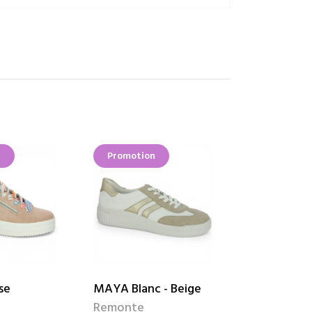
n
Promotion
Promotion
se
MAYA Blanc - Beige
POLLY Noir
Remonte
Remonte