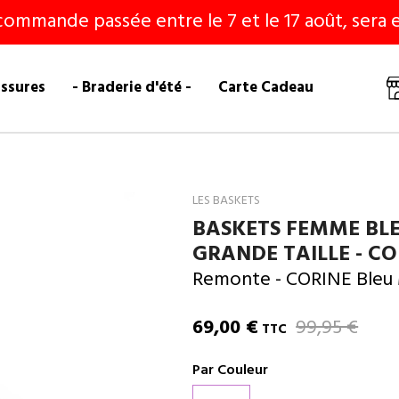
commande passée entre le 7 et le 17 août, sera e
ussures
- Braderie d'été -
Carte Cadeau
LES BASKETS
BASKETS FEMME BL
GRANDE TAILLE - CO
Remonte
- CORINE Bleu
69,00 €
99,95 €
TTC
Par Couleur