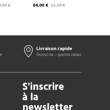
9,00 €
64,00 €
92,00 €
64,00 €
92
e
Prix
Prix de base
Prix
Prix de base
Livraison rapide
e
Domicile – points relais
S'inscrire
à la
newsletter