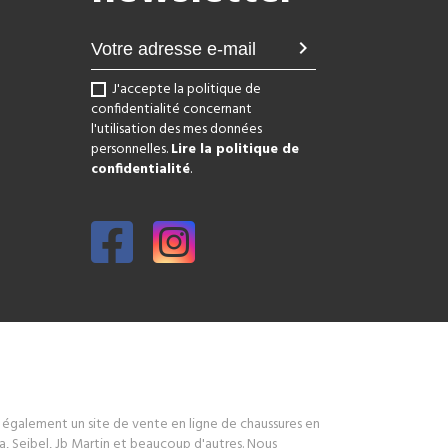
chevron_right
J'accepte la politique de
confidentialité concernant
l'utilisation des mes données
personnelles.
Lire la politique de
confidentialité
.
s également un site de vente en ligne de chaussures en
, Seibel, Jb Martin et beaucoup d'autres. Nous