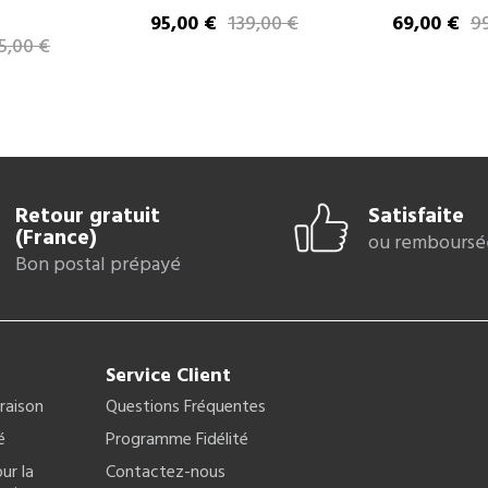
95,00 €
139,00 €
69,00 €
9
Prix
Prix de base
Prix
Prix de bas
5,00 €
e
Retour gratuit
Satisfaite
(France)
ou remboursé
Bon postal prépayé
Service Client
vraison
Questions Fréquentes
é
Programme Fidélité
ur la
Contactez-nous