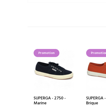
on
Promotion
Promotio
SUPERGA - 2750 -
SUPERGA -
Marine
Brique