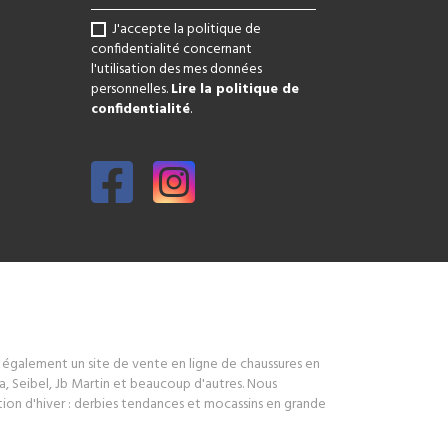
J'accepte la politique de
confidentialité concernant
l'utilisation des mes données
personnelles.
Lire la politique de
confidentialité
.
s également un site de vente en ligne de chaussures en
, Seibel, Jb Martin et beaucoup d'autres. Nous
ction d'hiver : derbies tendances et mocassins en grande