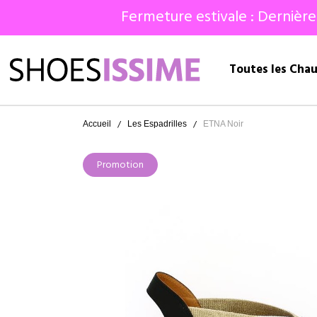
Fermeture estivale : Dernière
Toutes les Cha
Accueil
Les Espadrilles
ETNA Noir
Promotion