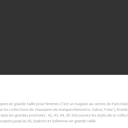
sures en grande taille pour femmes. C'est un magasin au centre de Paris mai
 les collections de chaussures de marques Remonte, Gabor, Folie's, Romika
ns les grandes pointures : 42, 43, 44, 45. Découvrez les styles de la colle
arpins jusqu'au 45, baskets et ballerines en grande taille.