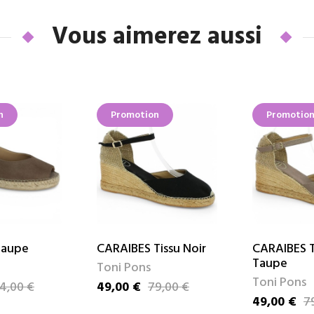
Vous aimerez aussi
n
Promotion
Promotio
aupe
CARAIBES Tissu Noir
CARAIBES T
Taupe
Toni Pons
Toni Pons
4,00 €
49,00 €
79,00 €
e
Prix
Prix de base
49,00 €
7
Prix
Prix de bas