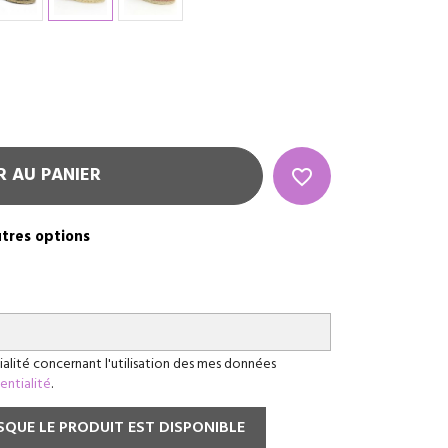
R AU PANIER
favorite_border
utres options
ialité concernant l'utilisation des mes données
dentialité
.
QUE LE PRODUIT EST DISPONIBLE