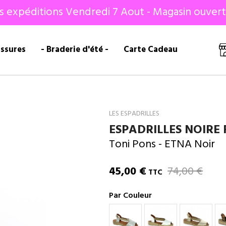
s expéditions Vendredi 7 Aout - Magasin ouvert
ussures
- Braderie d'été -
Carte Cadeau
LES ESPADRILLES
ESPADRILLES NOIRE
Toni Pons
- ETNA Noir
45,00 €
74,00 €
TTC
Par Couleur