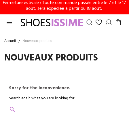
Fermeture estivale : Toute commande passée entre le 7 et le 17
août, sera expédiée à partir du 18 août.

Accueil
Nouveaux produits
NOUVEAUX PRODUITS
Sorry for the inconvenience.
Search again what you are looking for
search