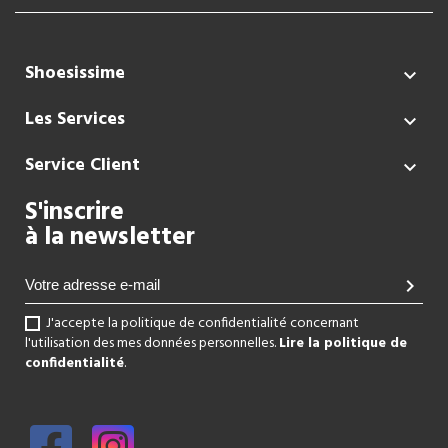
Shoesissime

Les Services

Service Client

S'inscrire
à la newsletter
chevron_right
J'accepte la politique de confidentialité concernant
l'utilisation des mes données personnelles.
Lire la politique de
confidentialité
.