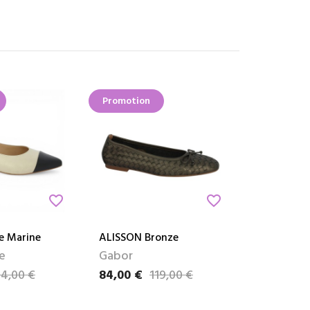
Promotion
favorite_border
favorite_border
e Marine
ALISSON Bronze
e
Gabor
14,00 €
84,00 €
119,00 €
e
Prix
Prix de base