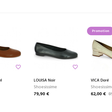
Promotion
favorite_border
favorite_border
l
LOUISA Noir
VICA Doré
Shoesissime
Shoesissim
79,90 €
62,00 €
8
Prix
Prix
Prix de bas