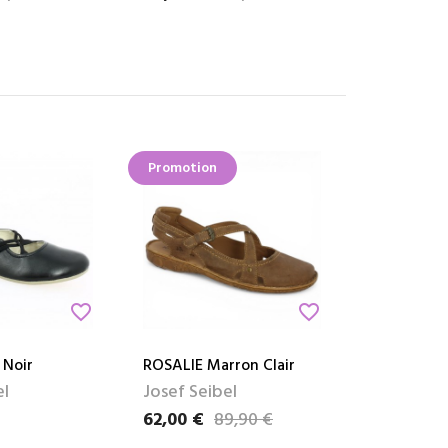
Promotion
favorite_border
favorite_border
Noir
ROSALIE Marron Clair
el
Josef Seibel
62,00 €
89,90 €
Prix
Prix de base