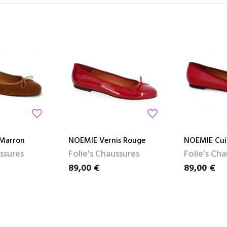
favorite_border
favorite_border
Marron
NOEMIE Vernis Rouge
NOEMIE Cui
ussures
Folie's Chaussures
Folie's Ch
89,00 €
89,00 €
Prix
Prix