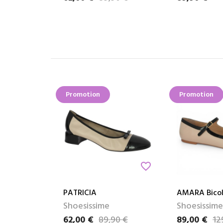
Promotion
Promotion
favorite_border
PATRICIA
AMARA Bicol
Shoesissime
Shoesissime
62,00 €
89,90 €
89,00 €
12
Prix
Prix de base
Prix
Prix de base