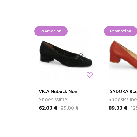
Promotion
Promotion
favorite_border
VICA Nubuck Noir
ISADORA Ro
Shoesissime
Shoesissime
62,00 €
89,00 €
89,00 €
12
Prix
Prix de base
Prix
Prix de base