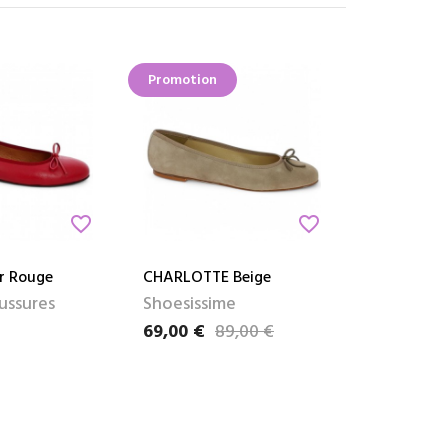
Promotion
favorite_border
favorite_border
r Rouge
CHARLOTTE Beige
aussures
Shoesissime
69,00 €
89,00 €
Prix
Prix de base