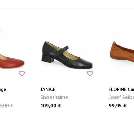
favorite_border
favorite_border
uge
JANICE
FLORINE Ca
Shoesissime
Josef Seib
9,00 €
109,00 €
99,95 €
Prix
Prix