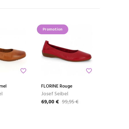
Promotion
favorite_border
favorite_border
mel
FLORINE Rouge
el
Josef Seibel
69,00 €
99,95 €
Prix
Prix de base