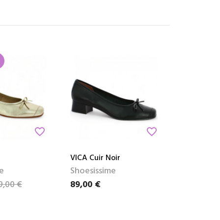
favorite_border
favorite_border
VICA Cuir Noir
e
Shoesissime
9,00 €
89,00 €
e
Prix