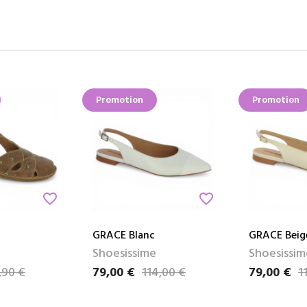
Promotion
Promotion
favorite_border
favorite_border
GRACE Blanc
GRACE Beig
l
Shoesissime
Shoesissim
,90 €
79,00 €
114,00 €
79,00 €
1
Prix
Prix de base
Prix
Prix de bas