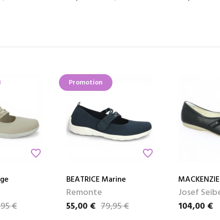
Promotion
favorite_border
favorite_border
ige
BEATRICE Marine
MACKENZIE 
Remonte
Josef Seib
,95 €
55,00 €
79,95 €
104,00 €
Prix
Prix de base
Prix