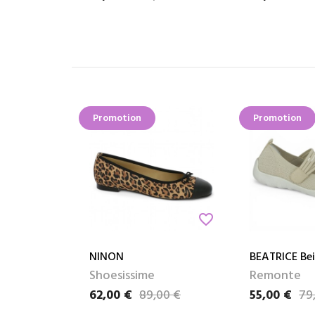
Promotion
Promotion
favorite_border
NINON
BEATRICE Be
Shoesissime
Remonte
62,00 €
89,00 €
55,00 €
79
Prix
Prix de base
Prix
Prix de base