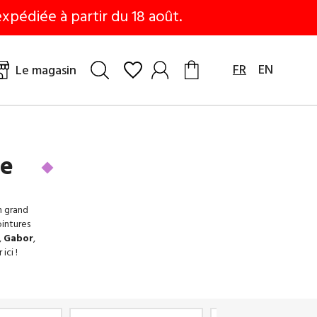
xpédiée à partir du 18 août.
FR
EN
Le magasin
le
n grand
ointures
,
Gabor
,
ici !
ouvez
, ou en