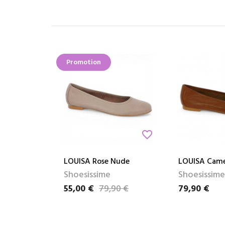
Promotion
favorite_border
LOUISA Rose Nude
LOUISA Came
Shoesissime
Shoesissime
55,00 €
79,90 €
79,90 €
Prix
Prix de base
Prix