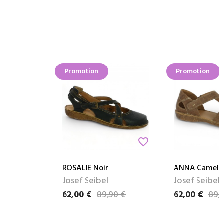
Promotion
Promotion
favorite_border
ROSALIE Noir
ANNA Camel
Josef Seibel
Josef Seibe
62,00 €
89,90 €
62,00 €
89
Prix
Prix de base
Prix
Prix de base