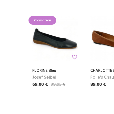
Promotion
favorite_border
FLORINE Bleu
CHARLOTTE 
Josef Seibel
Folie's Cha
69,00 €
99,95 €
89,00 €
Prix
Prix de base
Prix