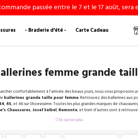
commande passée entre le 7 et le 17 août, sera e
ussures
- Braderie d'été -
Carte Cadeau
allerines femme grande tail
archer confortablement à l’arrivée des beaux jours, nous vous proposons u
de
ballerines grande taille pour femme
. Retrouvez des ballerines aux p
44
,
45
, et 46 sur Shoesissime. Toutes les plus grandes marques de chaussures
ie’s Chaussures
,
Josef
Seibel
,
Remonte
, et bien d’autres sont à retrouver 
uvrez des ballerines noires, colorées, brillantes ou encore à velours. Retr
En savoir plus
ent une collection de ballerines en cuir, plates, compensées, à talonnettes
synthétique.