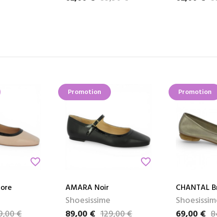
Promotion
Promotion
favorite_border
favorite_border
ore
AMARA Noir
CHANTAL B
Shoesissime
Shoesissim
9,00 €
89,00 €
129,00 €
69,00 €
8
Prix
Prix de base
Prix
Prix de bas