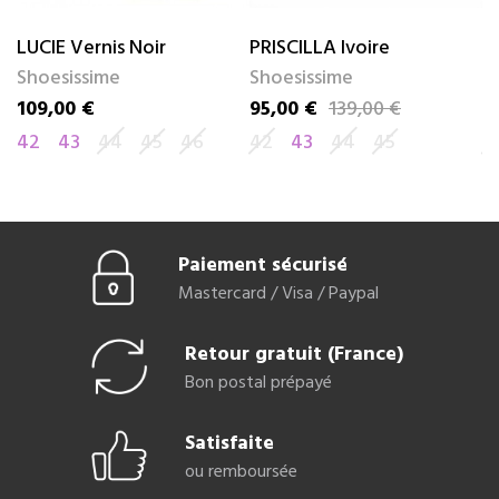
LUCIE Vernis Noir
PRISCILLA Ivoire
V
Shoesissime
Shoesissime
S
109,00 €
95,00 €
139,00 €
8
Prix
Prix
Prix de base
Pr
Pr
42
43
44
45
46
42
43
44
45
4
Paiement sécurisé
Mastercard / Visa / Paypal
Retour gratuit (France)
Bon postal prépayé
Satisfaite
ou remboursée