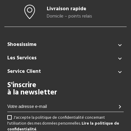
Livraison rapide
Domicile – points relais
Shoesissime

Les Services

Service Client

S'inscrire
à la newsletter
chevron_right
J'accepte la politique de confidentialité concernant
l'utilisation des mes données personnelles.
Lire la politique de
confidentialité
.