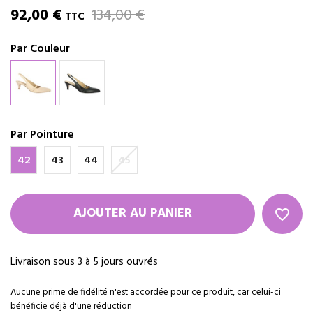
92,00 €
134,00 €
TTC
Par Couleur
Par Pointure
42
43
44
45
AJOUTER AU PANIER
favorite_border
Livraison sous 3 à 5 jours ouvrés
Aucune prime de fidélité n'est accordée pour ce produit, car celui-ci
bénéficie déjà d'une réduction