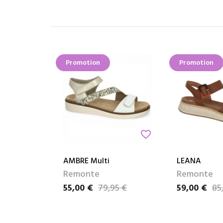
Promotion
Promotion
favorite_border
AMBRE Multi
LEANA
Remonte
Remonte
55,00 €
79,95 €
59,00 €
85
Prix
Prix de base
Prix
Prix de base