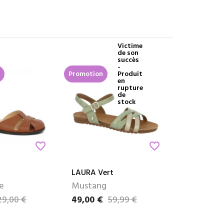
Victime
de son
succès
-
Promotion
Produit
en
rupture
de
stock
favorite_border
favorite_border
LAURA Vert
e
Mustang
29,00 €
49,00 €
59,99 €
e
Prix
Prix de base