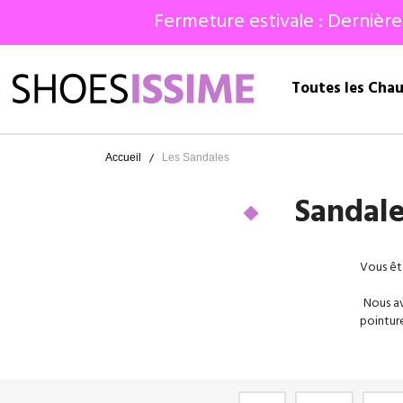
Fermeture estivale : Dernière
Toutes les Cha
Accueil
Les Sandales
Sandale
Vous êt
Nous av
pointur
les 
grande
proposo