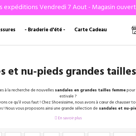
s expéditions Vendredi 7 Aout - Magasin ouvert
ussures
- Braderie d'été -
Carte Cadeau
s et nu-pieds grandes taill
es à la recherche de nouvelles
sandales en grandes tailles femme
pour 
estivale ?
ons ce qu’il vous faut ! Chez Shoesissime, nous avons à cœur de chausser to
es ! Nous vous proposons ainsi une grande sélection de
sandales et nu-pi
tailles
42
,
43
,
44
,
45
. Découvrez un grand choix de
mules
, de
sandales pl
En savoir plus
s tailles
et de
sandales à talon en grande pointure
pour femme. No
ns les plus grandes marques du marché avec
Remonte
,
Gabor
,
Josef
Seib
Bianca
,
Géo Reino
, et bien d’autres !