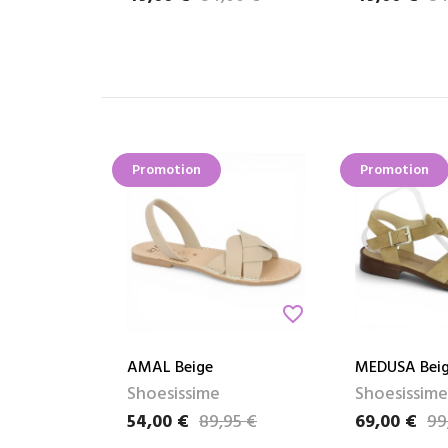
Promotion
Promotion
favorite_border
AMAL Beige
MEDUSA Bei
Shoesissime
Shoesissime
54,00 €
89,95 €
69,00 €
99
Prix
Prix de base
Prix
Prix de base