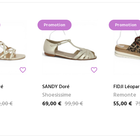
Promotion
Promotion
favorite_border
favorite_border
ré
SANDY Doré
FIDJI Léopa
Shoesissime
Remonte
9,00 €
69,00 €
99,90 €
55,00 €
7
Prix
Prix de base
Prix
Prix de bas