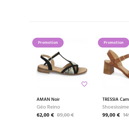
Promotion
Promotion
favorite_border
AMAN Noir
TRESSIA Cam
Géo Reino
Shoesissime
62,00 €
89,00 €
99,00 €
14
Prix
Prix de base
Prix
Prix de base