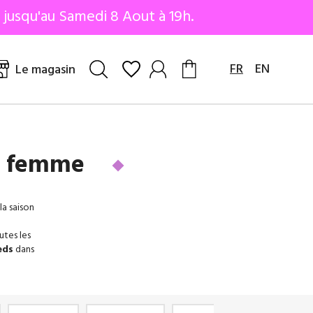
 jusqu'au Samedi 8 Aout à 19h.
FR
EN
Le magasin
es femme
la saison
utes les
eds
dans
ates
us vous
el
,
Rosa