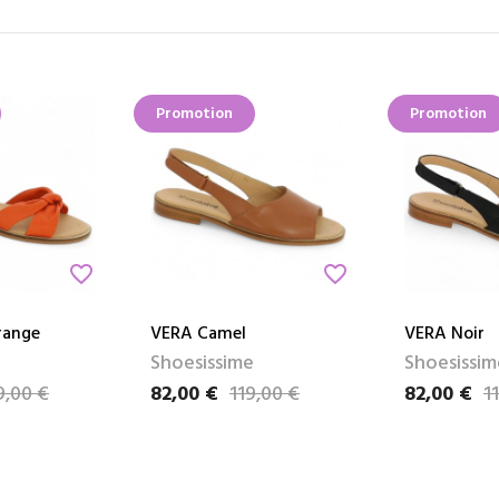
Promotion
Promotion
favorite_border
favorite_border
range
VERA Camel
VERA Noir
Shoesissime
Shoesissim
9,00 €
82,00 €
119,00 €
82,00 €
1
Prix
Prix de base
Prix
Prix de bas