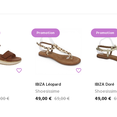
Promotion
Promotion
favorite_border
favorite_border
IBIZA Léopard
IBIZA Doré
Shoesissime
Shoesissim
,00 €
49,00 €
69,00 €
49,00 €
6
Prix
Prix de base
Prix
Prix de bas