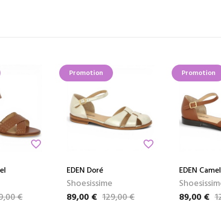
Promotion
Promotion
favorite_border
favorite_border
el
EDEN Doré
EDEN Camel
Shoesissime
Shoesissim
9,00 €
89,00 €
129,00 €
89,00 €
1
Prix
Prix de base
Prix
Prix de bas