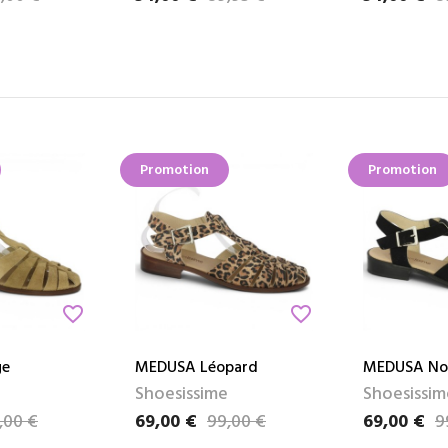
Promotion
Promotion
favorite_border
favorite_border
ge
MEDUSA Léopard
MEDUSA No
Shoesissime
Shoesissim
,00 €
69,00 €
99,00 €
69,00 €
9
Prix
Prix de base
Prix
Prix de bas