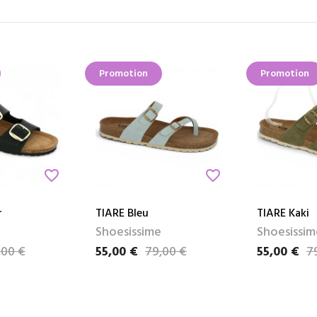
Promotion
Promotion
favorite_border
favorite_border
r
TIARE Bleu
TIARE Kaki
Shoesissime
Shoesissim
,00 €
55,00 €
79,00 €
55,00 €
7
Prix
Prix de base
Prix
Prix de bas