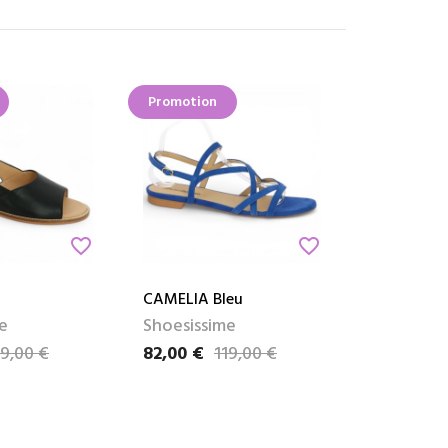
Promotion
favorite_border
favorite_border
CAMELIA Bleu
e
Shoesissime
19,00 €
82,00 €
119,00 €
e
Prix
Prix de base