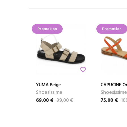
Promotion
Promotion
favorite_border
YUMA Beige
CAPUCINE O
Shoesissime
Shoesissime
69,00 €
99,00 €
75,00 €
10
Prix
Prix de base
Prix
Prix de base