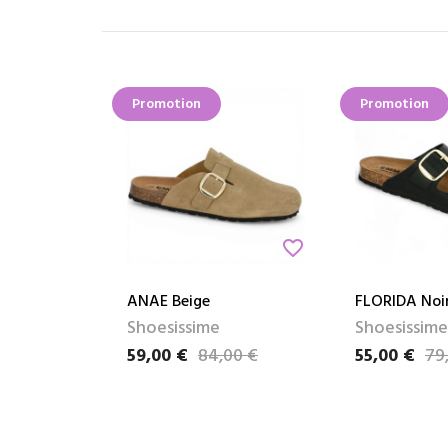
Promotion
Promotion
favorite_border
ANAE Beige
FLORIDA Noi
Shoesissime
Shoesissime
59,00 €
84,00 €
55,00 €
79
Prix
Prix de base
Prix
Prix de base