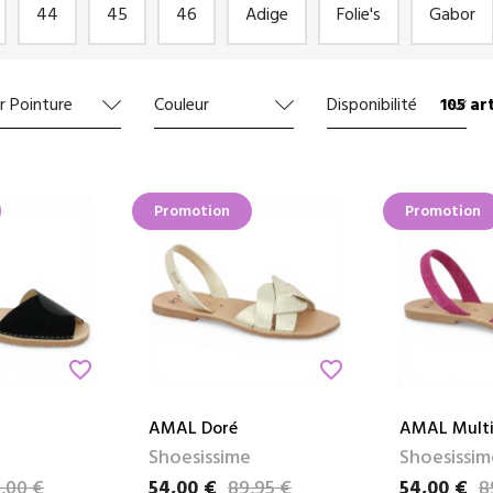
44
45
46
Adige
Folie's
Gabor
105 art
r Pointure
Couleur
Disponibilité
Promotion
Promotion
favorite_border
favorite_border
AMAL Doré
AMAL Multi
Shoesissime
Shoesissim
,00 €
54,00 €
89,95 €
54,00 €
8
Prix
Prix de base
Prix
Prix de bas