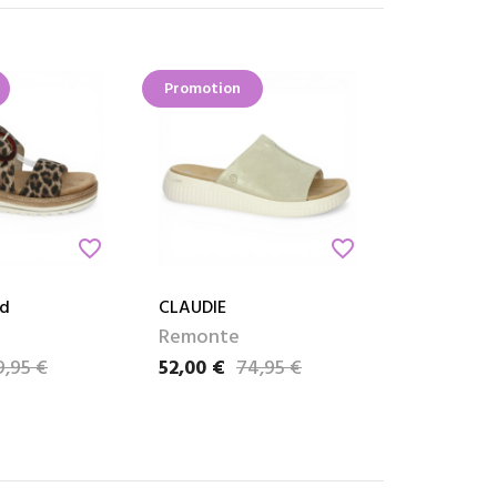
Promotion
favorite_border
favorite_border
rd
CLAUDIE
Remonte
9,95 €
52,00 €
74,95 €
e
Prix
Prix de base