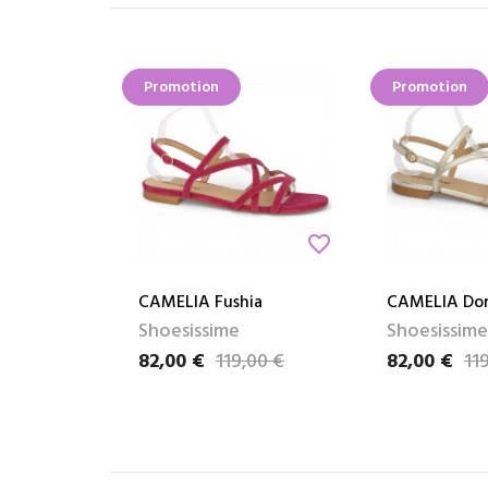
Promotion
Promotion
favorite_border
CAMELIA Fushia
CAMELIA Do
Shoesissime
Shoesissime
82,00 €
119,00 €
82,00 €
11
Prix
Prix de base
Prix
Prix de base