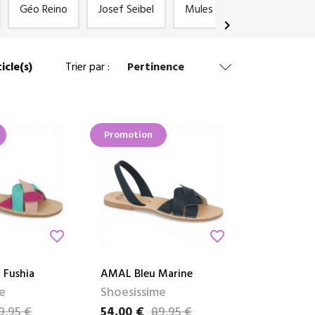
Géo Reino
Josef Seibel
Mules
Remonte
chevron_right
icle(s)
Trier par :
Pertinence
Promotion
favorite_border
favorite_border
 Fushia
AMAL Bleu Marine
e
Shoesissime
9,95 €
54,00 €
89,95 €
e
Prix
Prix de base