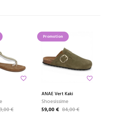
Promotion
favorite_border
favorite_border
ANAE Vert Kaki
e
Shoesissime
9,00 €
59,00 €
84,00 €
e
Prix
Prix de base