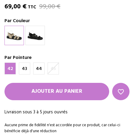
69,00 €
99,00 €
TTC
Par Couleur
Par Pointure
42
43
44
45
AJOUTER AU PANIER
favorite_border
Livraison sous 3 à 5 jours ouvrés
Aucune prime de fidélité n'est accordée pour ce produit, car celui-ci
bénéficie déjà d'une réduction