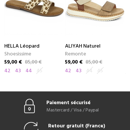
HELLA Léopard
ALIYAH Naturel
M
Shoesissime
Remonte
R
59,00 €
85,00 €
59,00 €
85,00 €
6
Prix
Prix de base
Prix
Prix de base
Pr
Pr
42
43
44
45
42
43
44
45
4
Paiement sécurisé
Mastercard / Visa / Paypal
Retour gratuit (France)