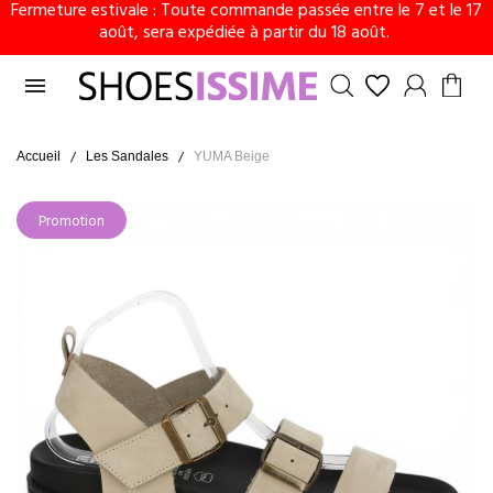
Fermeture estivale : Toute commande passée entre le 7 et le 17
août, sera expédiée à partir du 18 août.

Accueil
Les Sandales
YUMA Beige
Promotion