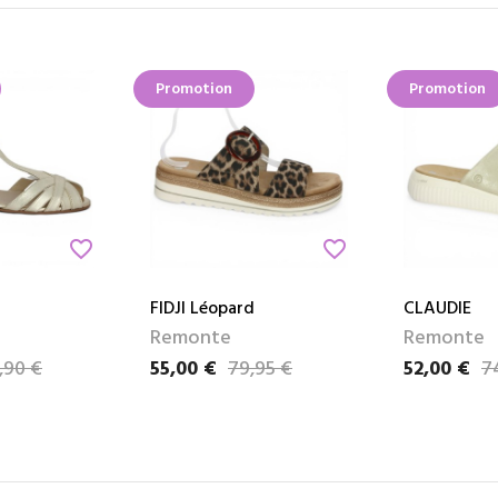
Promotion
Promotion
favorite_border
favorite_border
FIDJI Léopard
CLAUDIE
Remonte
Remonte
,90 €
55,00 €
79,95 €
52,00 €
7
Prix
Prix de base
Prix
Prix de bas