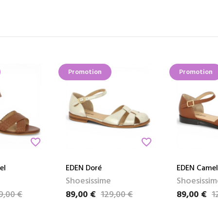
Promotion
Promotion
favorite_border
favorite_border
el
EDEN Doré
EDEN Camel
Shoesissime
Shoesissim
9,00 €
89,00 €
129,00 €
89,00 €
1
Prix
Prix de base
Prix
Prix de bas