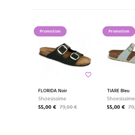
Promotion
Promotion
favorite_border
FLORIDA Noir
TIARE Bleu
Shoesissime
Shoesissime
55,00 €
79,00 €
55,00 €
79
Prix
Prix de base
Prix
Prix de base