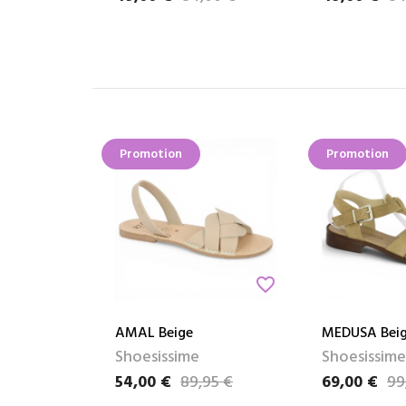
Promotion
Promotion
favorite_border
AMAL Beige
MEDUSA Bei
Shoesissime
Shoesissime
54,00 €
89,95 €
69,00 €
99
Prix
Prix de base
Prix
Prix de base