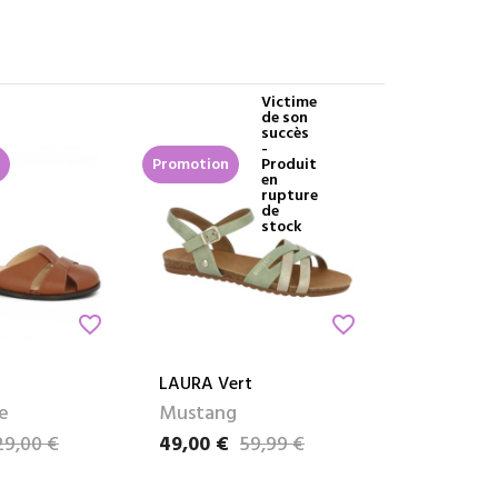
Victime
de son
succès
-
Promotion
Produit
en
rupture
de
stock
favorite_border
favorite_border
LAURA Vert
e
Mustang
29,00 €
49,00 €
59,99 €
e
Prix
Prix de base