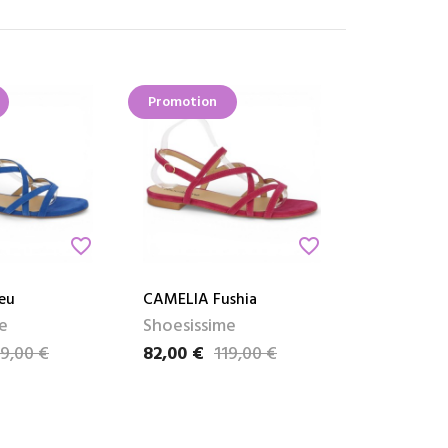
Promotion
favorite_border
favorite_border
eu
CAMELIA Fushia
e
Shoesissime
19,00 €
82,00 €
119,00 €
e
Prix
Prix de base