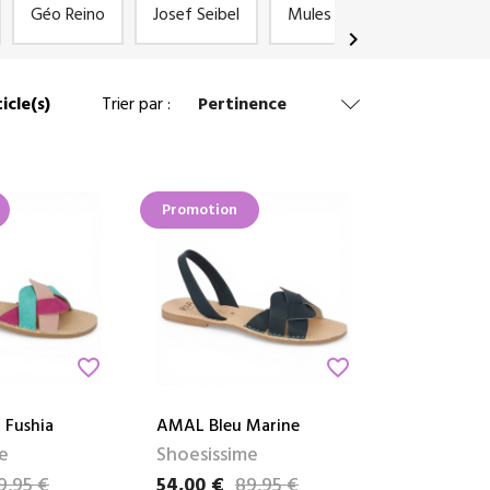
Géo Reino
Josef Seibel
Mules
Remonte
chevron_right
icle(s)
Trier par :
Pertinence
Promotion
favorite_border
favorite_border
 Fushia
AMAL Bleu Marine
e
Shoesissime
9,95 €
54,00 €
89,95 €
e
Prix
Prix de base