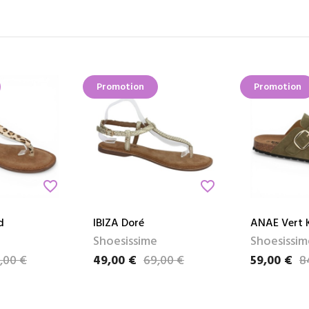
Promotion
Promotion
favorite_border
favorite_border
d
IBIZA Doré
ANAE Vert 
Shoesissime
Shoesissim
,00 €
49,00 €
69,00 €
59,00 €
8
Prix
Prix de base
Prix
Prix de bas