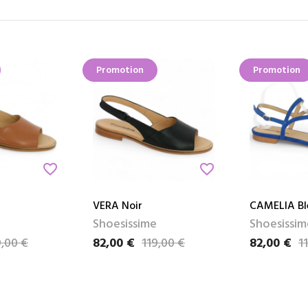
Promotion
Promotion
favorite_border
favorite_border
VERA Noir
CAMELIA Bl
Shoesissime
Shoesissim
9,00 €
82,00 €
119,00 €
82,00 €
1
Prix
Prix de base
Prix
Prix de bas