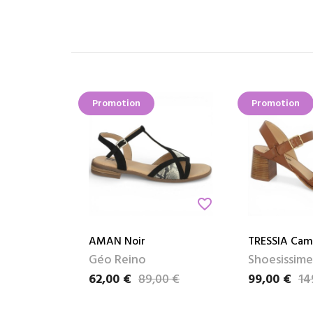
Promotion
Promotion
favorite_border
AMAN Noir
TRESSIA Cam
Géo Reino
Shoesissime
62,00 €
89,00 €
99,00 €
14
Prix
Prix de base
Prix
Prix de base