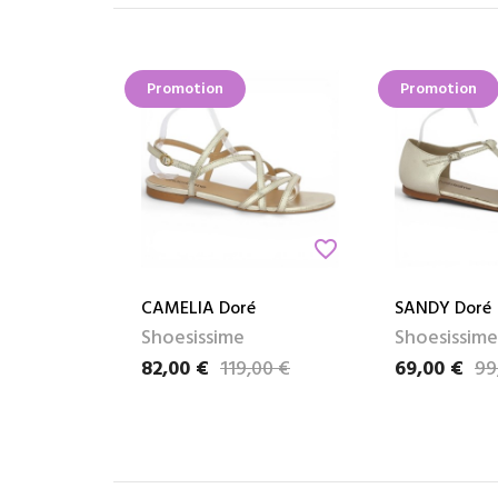
Promotion
Promotion
favorite_border
CAMELIA Doré
SANDY Doré
Shoesissime
Shoesissime
82,00 €
119,00 €
69,00 €
99
Prix
Prix de base
Prix
Prix de base