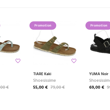
Promotion
Promotion
favorite_border
favorite_border
TIARE Kaki
YUMA Noir
Shoesissime
Shoesissim
,00 €
55,00 €
79,00 €
69,00 €
9
Prix
Prix de base
Prix
Prix de bas