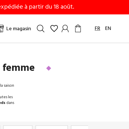
xpédiée à partir du 18 août.
FR
EN
Le magasin
es femme
la saison
utes les
eds
dans
ates
us vous
el
,
Rosa