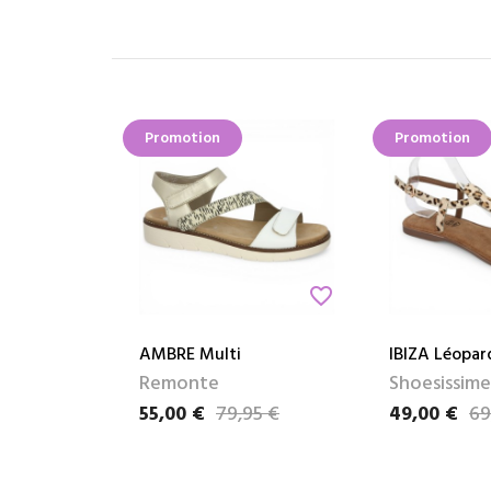
Promotion
Promotion
favorite_border
AMBRE Multi
IBIZA Léopar
Remonte
Shoesissime
55,00 €
79,95 €
49,00 €
69
Prix
Prix de base
Prix
Prix de base