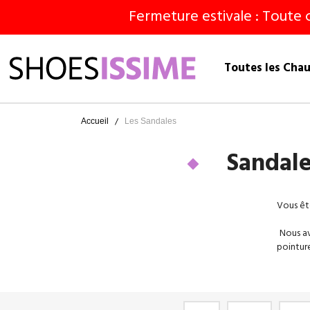
Fermeture estivale : Toute 
Toutes les Cha
Accueil
Les Sandales
Sandale
Vous êt
Nous av
pointur
les 
grande
proposo