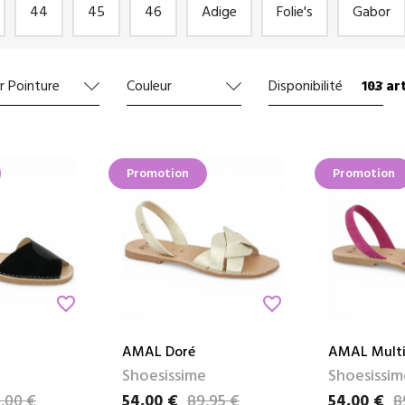
44
45
46
Adige
Folie's
Gabor
103 art
r Pointure
Couleur
Disponibilité
Promotion
Promotion
favorite_border
favorite_border
AMAL Doré
AMAL Multi
Shoesissime
Shoesissim
,00 €
54,00 €
89,95 €
54,00 €
8
Prix
Prix de base
Prix
Prix de bas