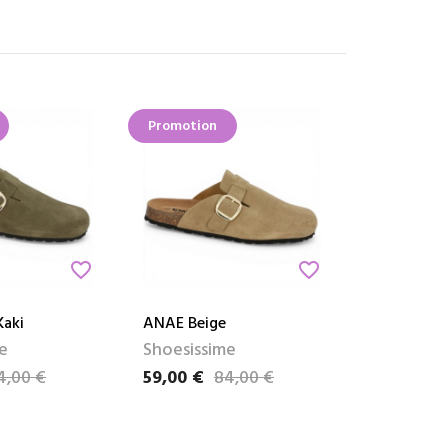
Promotion
favorite_border
favorite_border
Kaki
ANAE Beige
e
Shoesissime
4,00 €
59,00 €
84,00 €
e
Prix
Prix de base