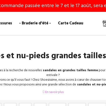
commande passée entre le 7 et le 17 août, sera e
ussures
- Braderie d'été -
Carte Cadeau
s et nu-pieds grandes taill
es à la recherche de nouvelles
sandales en grandes tailles femme
pour 
estivale ?
ons ce qu’il vous faut ! Chez Shoesissime, nous avons à cœur de chausser to
es ! Nous vous proposons ainsi une grande sélection de
sandales et nu-pi
tailles
42
,
43
,
44
,
45
. Découvrez un grand choix de
mules
, de
sandales pl
En savoir plus
s tailles
et de
sandales à talon en grande pointure
pour femme. No
ns les plus grandes marques du marché avec
Remonte
,
Gabor
,
Josef
Seib
Bianca
,
Géo Reino
, et bien d’autres !