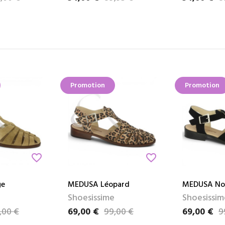
Promotion
Promotion
favorite_border
favorite_border
ge
MEDUSA Léopard
MEDUSA No
Shoesissime
Shoesissim
,00 €
69,00 €
99,00 €
69,00 €
9
Prix
Prix de base
Prix
Prix de bas