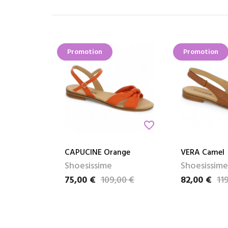
Promotion
Promotion
favorite_border
CAPUCINE Orange
VERA Camel
Shoesissime
Shoesissime
75,00 €
109,00 €
82,00 €
11
Prix
Prix de base
Prix
Prix de base