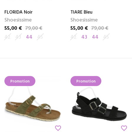
FLORIDA Noir
TIARE Bleu
Shoesissime
Shoesissime
55,00 €
79,00 €
55,00 €
79,00 €
Prix
Prix de base
Prix
Prix de base
42
43
44
45
42
43
44
45
Promotion
Promotion
favorite_border
favorite_border