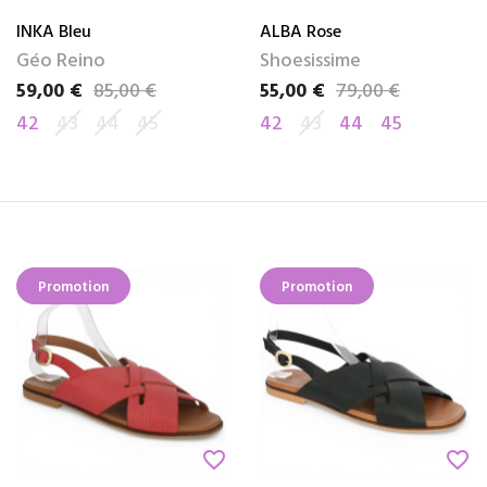
INKA Bleu
ALBA Rose
Géo Reino
Shoesissime
59,00 €
85,00 €
55,00 €
79,00 €
Prix
Prix de base
Prix
Prix de base
42
43
44
45
42
43
44
45
Promotion
Promotion
favorite_border
favorite_border