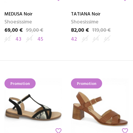
MEDUSA Noir
TATIANA Noir
Shoesissime
Shoesissime
69,00 €
99,00 €
82,00 €
119,00 €
Prix
Prix de base
Prix
Prix de base
42
43
44
45
42
43
44
45
Promotion
Promotion
favorite_border
favorite_border