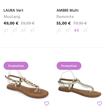
LAURA Vert
AMBRE Multi
Mustang
Remonte
49,00 €
59,99 €
55,00 €
79,95 €
Prix
Prix de base
Prix
Prix de base
42
43
44
45
42
43
44
45
Promotion
Promotion
favorite_border
favorite_border