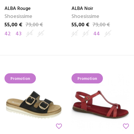
ALBA Rouge
ALBA Noir
Shoesissime
Shoesissime
55,00 €
79,00 €
55,00 €
79,00 €
Prix
Prix de base
Prix
Prix de base
42
43
44
45
42
43
44
45
Promotion
Promotion
favorite_border
favorite_border