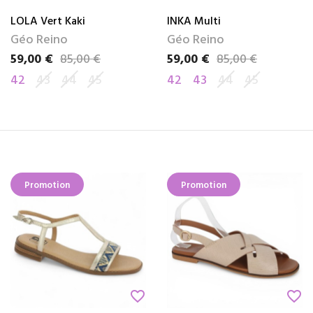
LOLA Vert Kaki
INKA Multi
Géo Reino
Géo Reino
59,00 €
85,00 €
59,00 €
85,00 €
Prix
Prix de base
Prix
Prix de base
42
43
44
45
42
43
44
45
Promotion
Promotion
favorite_border
favorite_border