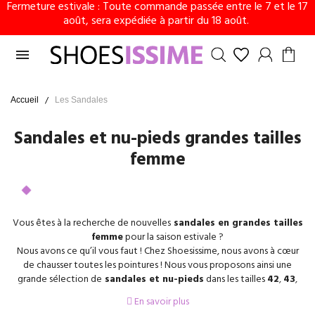
Fermeture estivale : Toute commande passée entre le 7 et le 17
août, sera expédiée à partir du 18 août.

Accueil
Les Sandales
Sandales et nu-pieds grandes tailles
femme
Vous êtes à la recherche de nouvelles
sandales en grandes tailles
femme
pour la saison estivale ?
Nous avons ce qu’il vous faut ! Chez Shoesissime, nous avons à cœur
de chausser toutes les pointures ! Nous vous proposons ainsi une
grande sélection de
sandales et nu-pieds
dans les tailles
42
,
43
,
44
,
45
. Découvrez un grand choix de
mules
, de
sandales plates
En savoir plus
grandes tailles
et de
sandales à talon en grande pointure
pour