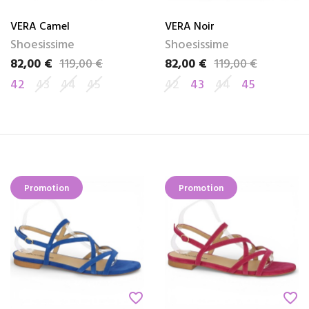
VERA Camel
VERA Noir
Shoesissime
Shoesissime
82,00 €
119,00 €
82,00 €
119,00 €
Prix
Prix de base
Prix
Prix de base
42
43
44
45
42
43
44
45
Promotion
Promotion
favorite_border
favorite_border