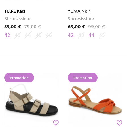
TIARE Kaki
YUMA Noir
Shoesissime
Shoesissime
55,00 €
79,00 €
69,00 €
99,00 €
Prix
Prix de base
Prix
Prix de base
42
43
44
45
46
42
43
44
45
Promotion
Promotion
favorite_border
favorite_border