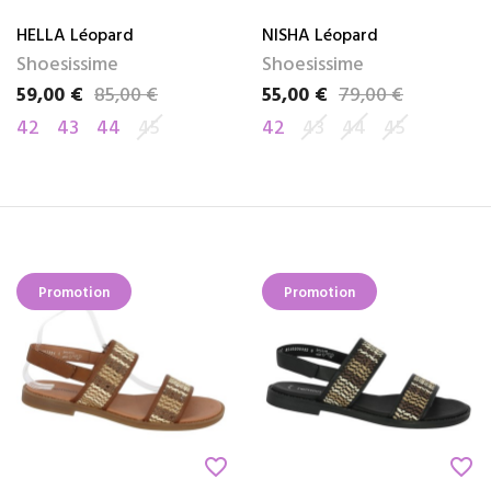
HELLA Léopard
NISHA Léopard
Shoesissime
Shoesissime
59,00 €
85,00 €
55,00 €
79,00 €
Prix
Prix de base
Prix
Prix de base
42
43
44
45
42
43
44
45
Promotion
Promotion
favorite_border
favorite_border