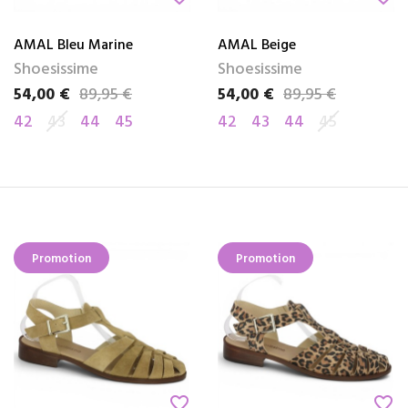
AMAL Bleu Marine
AMAL Beige
Shoesissime
Shoesissime
54,00 €
89,95 €
54,00 €
89,95 €
Prix
Prix de base
Prix
Prix de base
42
43
44
45
42
43
44
45
Promotion
Promotion
favorite_border
favorite_border