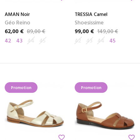
AMAN Noir
TRESSIA Camel
Géo Reino
Shoesissime
62,00 €
89,00 €
99,00 €
149,00 €
Prix
Prix de base
Prix
Prix de base
42
43
44
45
42
43
44
45
Promotion
Promotion
favorite_border
favorite_border