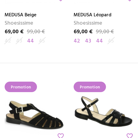
MEDUSA Beige
MEDUSA Léopard
Shoesissime
Shoesissime
69,00 €
99,00 €
69,00 €
99,00 €
Prix
Prix de base
Prix
Prix de base
42
43
44
45
42
43
44
45
Promotion
Promotion
favorite_border
favorite_border