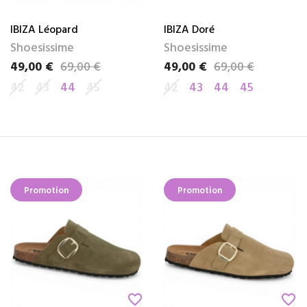
IBIZA Léopard
IBIZA Doré
Shoesissime
Shoesissime
49,00 €
69,00 €
49,00 €
69,00 €
Prix
Prix de base
Prix
Prix de base
42
43
44
45
42
43
44
45
Promotion
Promotion
favorite_border
favorite_border