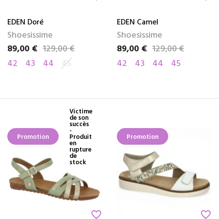
EDEN Doré
EDEN Camel
Shoesissime
Shoesissime
89,00 €
129,00 €
89,00 €
129,00 €
Prix
Prix de base
Prix
Prix de base
42
43
44
45
42
43
44
45
Victime
de son
succès
-
Promotion
Produit
Promotion
en
rupture
de
stock
favorite_border
favorite_border