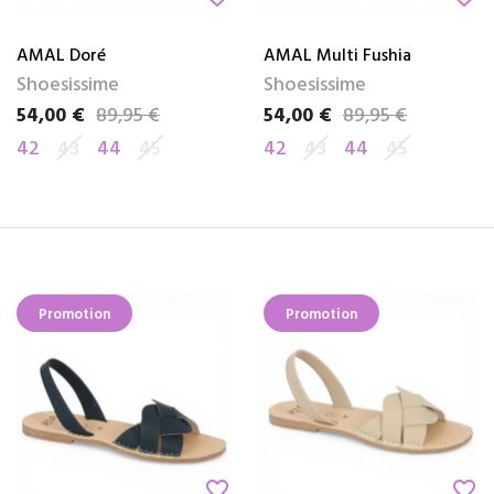
AMAL Doré
AMAL Multi Fushia
Shoesissime
Shoesissime
54,00 €
89,95 €
54,00 €
89,95 €
Prix
Prix de base
Prix
Prix de base
42
43
44
45
42
43
44
45
Promotion
Promotion
favorite_border
favorite_border