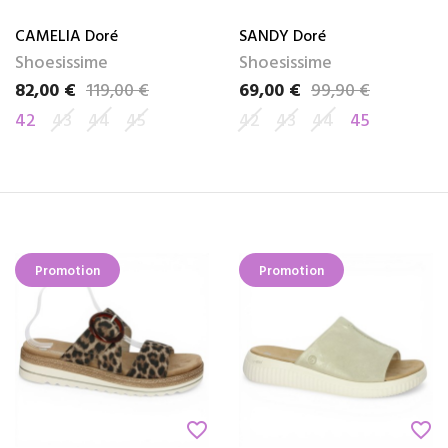
CAMELIA Doré
SANDY Doré
Shoesissime
Shoesissime
82,00 €
119,00 €
69,00 €
99,90 €
Prix
Prix de base
Prix
Prix de base
42
43
44
45
42
43
44
45
Promotion
Promotion
favorite_border
favorite_border