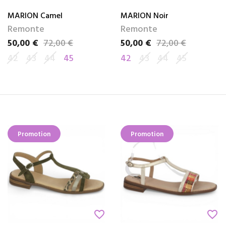
MARION Camel
MARION Noir
Remonte
Remonte
50,00 €
72,00 €
50,00 €
72,00 €
Prix
Prix de base
Prix
Prix de base
42
43
44
45
42
43
44
45
Promotion
Promotion
favorite_border
favorite_border