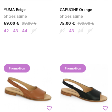
YUMA Beige
CAPUCINE Orange
Shoesissime
Shoesissime
69,00 €
99,00 €
75,00 €
109,00 €
Prix
Prix de base
Prix
Prix de base
42
43
44
45
42
43
44
45
Promotion
Promotion
favorite_border
favorite_border