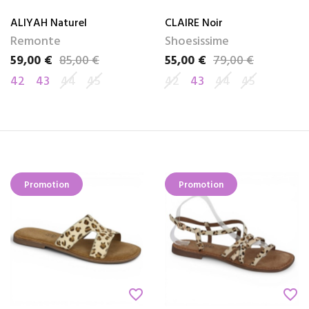
ALIYAH Naturel
CLAIRE Noir
Remonte
Shoesissime
59,00 €
85,00 €
55,00 €
79,00 €
Prix
Prix de base
Prix
Prix de base
42
43
44
45
42
43
44
45
Promotion
Promotion
favorite_border
favorite_border