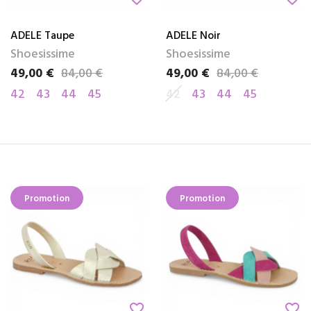
ADELE Taupe
ADELE Noir
Shoesissime
Shoesissime
49,00 €
84,00 €
49,00 €
84,00 €
Prix
Prix de base
Prix
Prix de base
42
43
44
45
42
43
44
45
Promotion
Promotion
favorite_border
favorite_border