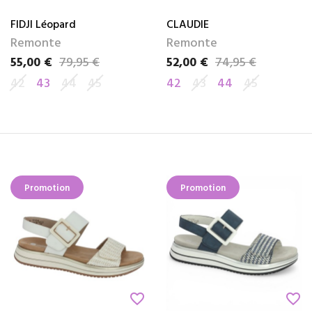
FIDJI Léopard
CLAUDIE
Remonte
Remonte
55,00 €
79,95 €
52,00 €
74,95 €
Prix
Prix de base
Prix
Prix de base
42
43
44
45
42
43
44
45
Promotion
Promotion
favorite_border
favorite_border