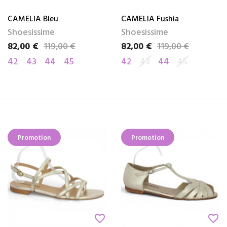
CAMELIA Bleu
CAMELIA Fushia
Shoesissime
Shoesissime
82,00 €
119,00 €
82,00 €
119,00 €
Prix
Prix de base
Prix
Prix de base
42
43
44
45
42
43
44
45
Promotion
Promotion
favorite_border
favorite_border