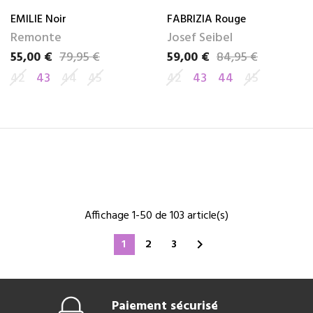
EMILIE Noir
FABRIZIA Rouge
Remonte
Josef Seibel
55,00 €
79,95 €
59,00 €
84,95 €
Prix
Prix de base
Prix
Prix de base
42
43
44
45
42
43
44
45
Affichage 1-50 de 103 article(s)
1
2
3

Paiement sécurisé