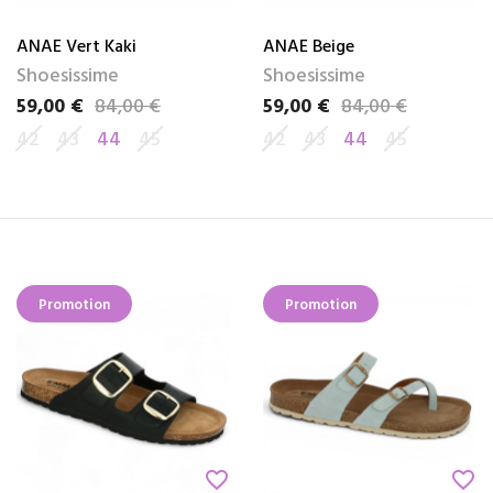
ANAE Vert Kaki
ANAE Beige
Shoesissime
Shoesissime
59,00 €
84,00 €
59,00 €
84,00 €
Prix
Prix de base
Prix
Prix de base
42
43
44
45
42
43
44
45
Promotion
Promotion
favorite_border
favorite_border