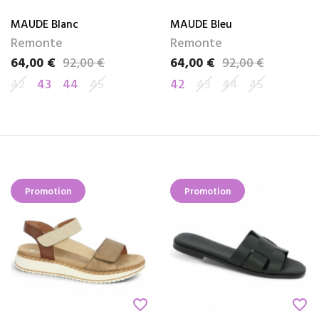
MAUDE Blanc
MAUDE Bleu
Remonte
Remonte
64,00 €
92,00 €
64,00 €
92,00 €
Prix
Prix de base
Prix
Prix de base
42
43
44
45
42
43
44
45
Promotion
Promotion
favorite_border
favorite_border