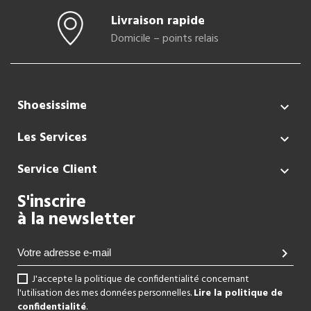
Livraison rapide
Domicile – points relais
Shoesissime

Les Services

Service Client

S'inscrire
à la newsletter
chevron_right
J'accepte la politique de confidentialité concernant
l'utilisation des mes données personnelles.
Lire la politique de
confidentialité
.