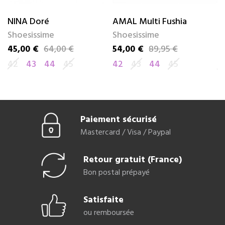
NINA Doré
AMAL Multi Fushia
E
Shoesissime
Shoesissime
S
45,00 €
64,00 €
54,00 €
89,95 €
5
Prix
Prix de base
Prix
Prix de base
Pr
Pr
42
43
44
45
42
43
44
45
4
Paiement sécurisé
Mastercard / Visa / Paypal
Retour gratuit (France)
Bon postal prépayé
Satisfaite
ou remboursée