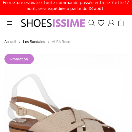
Fermeture estivale : Toute commande passée entre le 7 et le 17
août, sera expédiée à partir du 18 août.

Accueil
Les Sandales
ALBA Rose
Promotion